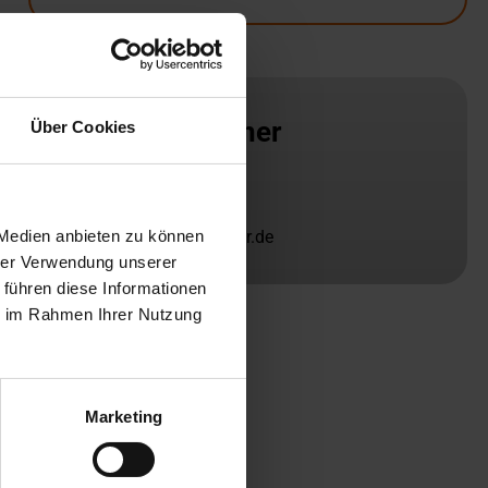
Ansprechpartner
Über Cookies
Matthias Rautmann
+49 511 219 62-13
 Medien anbieten zu können
rautmann@slv-hannover.de
hrer Verwendung unserer
 führen diese Informationen
ie im Rahmen Ihrer Nutzung
Marketing