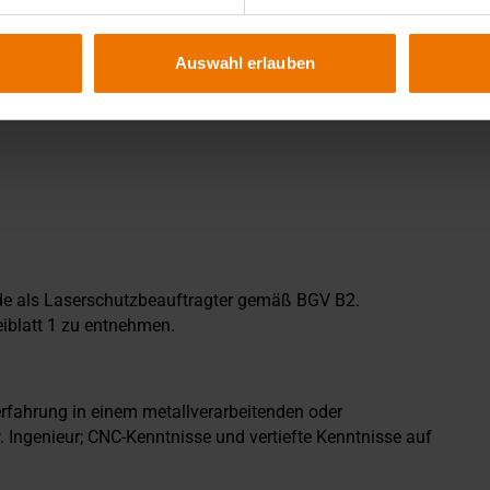
Auswahl erlauben
nde als Laserschutzbeauftragter gemäß BGV B2.
eiblatt 1 zu entnehmen.
rfahrung in einem metallverarbeitenden oder
. Ingenieur; CNC-Kenntnisse und vertiefte Kenntnisse auf