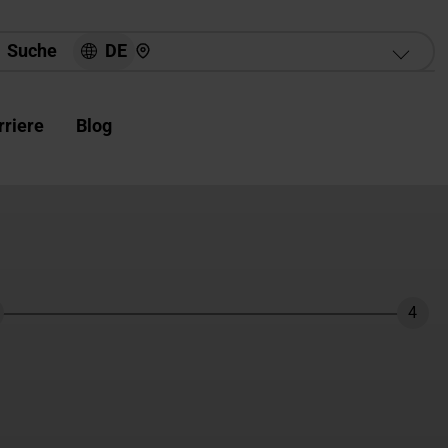
Hier finden Sie uns
DE
Suche
rriere
Blog
4
hritt
Schri