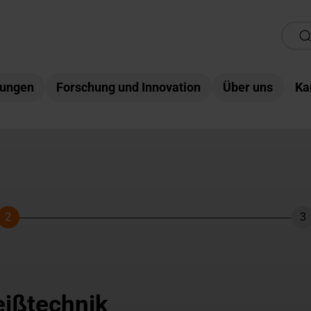
tungen
Forschung und Innovation
Über uns
Ka
2
3
Schritt
Sc
eißtechnik