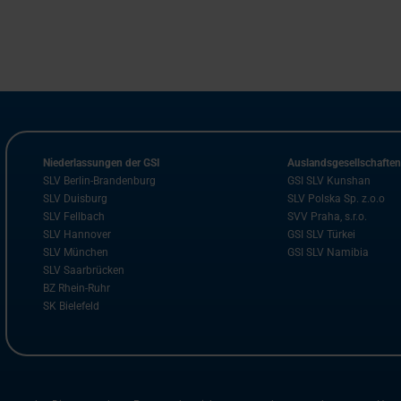
Niederlassungen der GSI
Auslandsgesellschafte
SLV Berlin-Brandenburg
GSI SLV Kunshan
SLV Duisburg
SLV Polska Sp. z.o.o
SLV Fellbach
SVV Praha, s.r.o.
SLV Hannover
GSI SLV Türkei
SLV München
GSI SLV Namibia
SLV Saarbrücken
BZ Rhein-Ruhr
SK Bielefeld