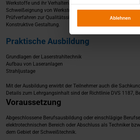
Werkstoffe und ihr Verhalten
Schweißeignung von Werkstoffen
Prüfverfahren zur Qualitätssicherung
Ablehnen
Konstruktive Gestaltung.
Praktische Ausbildung
Grundlagen der Laserstrahltechnik
Aufbau von Laseranlagen
Strahljustage
Mit der Ausbildung erwirbt der Teilnehmer auch die Sachku
Details zum Lehrgangsinhalt sind der Richtlinie DVS 1187, B
Voraussetzung
Abgeschlossene Berufsausbildung oder einschlägige Berufse
elektrotechnischen Bereich oder Abschluss als Techniker bzw
dem Gebiet der Schweißtechnik.