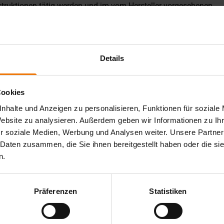
nstruktionen tätig werden und im vom Hersteller vorgesehenen
r Fachlehrgang Schweißtechnik ist in einen theoretischen
 einer theoretischen Prüfung (1 UE) ab.
erschutzbeauftragten vermittelt und schließen mit einer
Details
ftragter" hat eine Gültigkeit von fünf Jahren und kann durch
ngert werden. Die Kosten für die Ausbildung zum
Laserstrahlfachkraft enthalten.
Cookies
nhalte und Anzeigen zu personalisieren, Funktionen für soziale
Website zu analysieren. Außerdem geben wir Informationen zu I
r soziale Medien, Werbung und Analysen weiter. Unsere Partner
 Daten zusammen, die Sie ihnen bereitgestellt haben oder die s
n.
schon im Rahmen einer Ausbildung nach DVS 1187 Beiblatt 2
Präferenzen
Statistiken