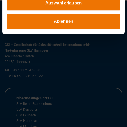
Auswahl erlauben
Stellenangebote
Ablehnen
Downloads
GSI – Gesellschaft für Schweißtechnik International mbH
Niederlassung SLV Hannover
Am Lindener Hafen 1
30453
Hannover
Tel.:
+49 511 219 62 - 0
Fax:
+49 511 219 62 - 22
Niederlassungen der GSI
SLV Berlin-Brandenburg
SLV Duisburg
SLV Fellbach
SLV Hannover
SLV München