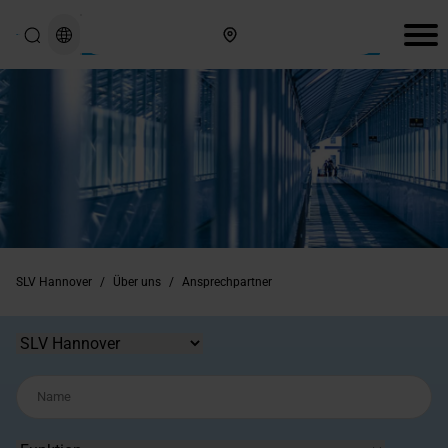
Hier finden Sie uns
SLV Hannover
/
Über uns
/
Ansprechpartner
Standort
Name
Funktion