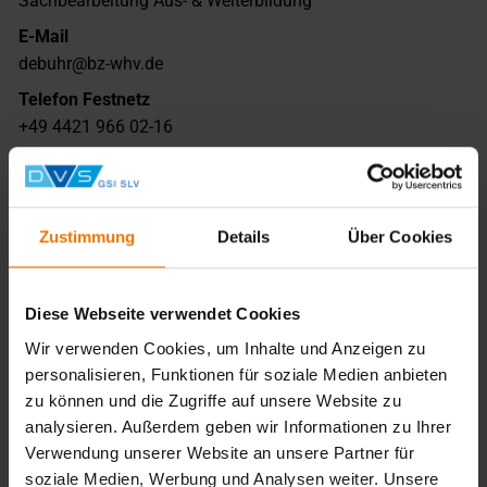
Sachbearbeitung Aus- & Weiterbildung
E-Mail
debuhr@bz-whv.de
Telefon Festnetz
+49 4421 966 02-16
Telefon Mobil
+49 1523 8847207
Zustimmung
Details
Über Cookies
Name
Diehnelt, Sina
Diese Webseite verwendet Cookies
Funktion
Schweißlehrer
Wir verwenden Cookies, um Inhalte und Anzeigen zu
personalisieren, Funktionen für soziale Medien anbieten
E-Mail
zu können und die Zugriffe auf unsere Website zu
diehnelt@bz-whv.de
analysieren. Außerdem geben wir Informationen zu Ihrer
Telefon Festnetz
Verwendung unserer Website an unsere Partner für
+49 4421 966 02-12
soziale Medien, Werbung und Analysen weiter. Unsere