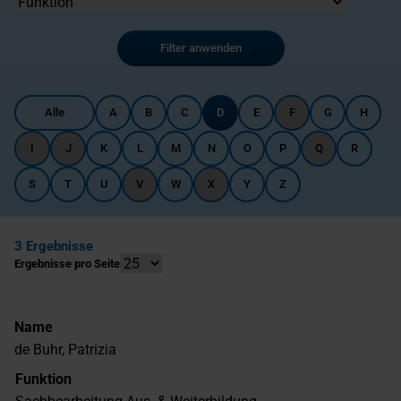
Filter anwenden
Alle
A
B
C
D
E
F
G
H
I
J
K
L
M
N
O
P
Q
R
S
T
U
V
W
X
Y
Z
3 Ergebnisse
Ergebnisse pro Seite
Name
de Buhr, Patrizia
Funktion