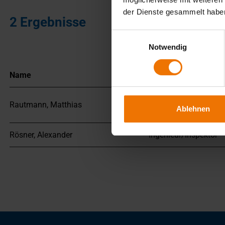
der Dienste gesammelt habe
2 Ergebnisse
Einwilligungsauswahl
Notwendig
Name
Funktion
Sachbearbeitung Aus
Rautmann, Matthias
Ablehnen
Weiterbildung
Rösner, Alexander
Ingenieur/Inspektor