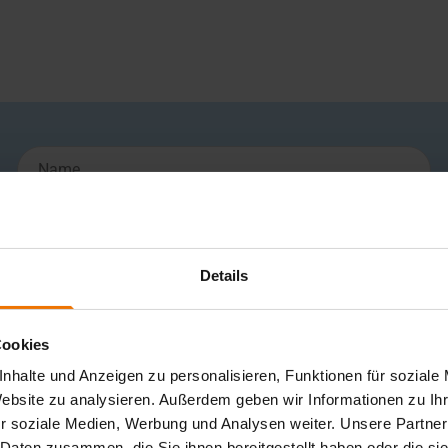
Name
Filter anwenden
Details
C
D
E
F
G
H
I
J
K
L
M
Cookies
S
T
U
V
W
X
Y
Z
nhalte und Anzeigen zu personalisieren, Funktionen für soziale
Website zu analysieren. Außerdem geben wir Informationen zu I
r soziale Medien, Werbung und Analysen weiter. Unsere Partner
 Daten zusammen, die Sie ihnen bereitgestellt haben oder die s