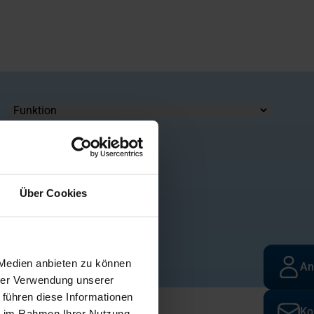
Funktion
Über Cookies
N
O
P
Q
R
 Medien anbieten zu können
An
hrer Verwendung unserer
 führen diese Informationen
Ko
ie im Rahmen Ihrer Nutzung