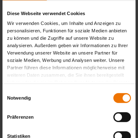
können auch sensible Fragen erörtert werden, die in einem
offenen Weiterbildungsveranstaltung nicht thematisiert
Diese Webseite verwendet Cookies
werden könnten.
Ihnen entsteht kein weiterer Aufwand. Reise- und
Wir verwenden Cookies, um Inhalte und Anzeigen zu
Übernachtungskosten für Ihre Mitarbeiter entfallen.
personalisieren, Funktionen für soziale Medien anbieten
Auch nach einer Schulung beraten wir Sie gerne die
zu können und die Zugriffe auf unsere Website zu
vermittelten Inhalte in die Praxis umzusetzen.
analysieren. Außerdem geben wir Informationen zu Ihrer
Verwendung unserer Website an unsere Partner für
Viele Unternehmen haben sich bereits von der Qualität
soziale Medien, Werbung und Analysen weiter. Unsere
unserer Leistungen überzeugt. Auf Anfrage schicken wir
Partner führen diese Informationen möglicherweise mit
Ihnen gerne eine Referenzliste.
weiteren Daten zusammen, die Sie ihnen bereitgestellt
haben oder die sie im Rahmen Ihrer Nutzung der Dienste
Sie haben keine geeigneten Räume für Ihre Schulung?
gesammelt haben.
Einwilligungsauswahl
Kein Problem! Wir übernehmen auf Wunsch die komplette
Notwendig
Organisation und Betreuung der Veranstaltung.
Gerne erstellen wir für Sie ein unverbindliches
Präferenzen
Schulungsangebot.
Statistiken