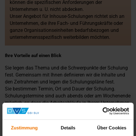
können die spezifischen Anforderungen der
Unternehmen u. U. nicht abdecken.
Unser Angebot für Inhouse-Schulungen richtet sich an
Unternehmen, die ihre Fach- und Führungskräfte oder
ganze Organisationseinheiten bedarfsbezogen und
unternehmensspezifisch weiterbilden möchten.
Ihre Vorteile auf einen Blick
Sie legen das Thema und die Schwerpunkte der Schulung
fest. Gemeinsam mit Ihnen definieren wir die Inhalte und
den Zeitrahmen und legen die Schulungspläne fest.
Sie bestimmen Termin, Ort und Dauer der Schulung.
Schulungstermine sind auch abends oder am Wochenende
möglich, so dass die Arbeitsabläufe in Ihrem Unternehmen
nicht unterbrochen werden.
Sie erhalten ausführliche Schulungsunterlagen für jeden
Teilnehmer, die im Gesamtpreis enthalten sind.
Zustimmung
Details
Über Cookies
Vertrauliche Atmosphäre: In einer geschlossenen Gruppe