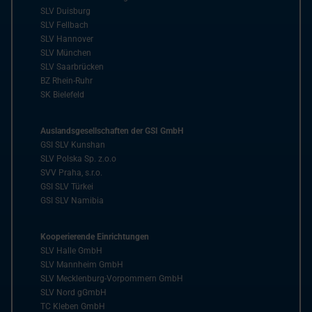
SLV Duisburg
SLV Fellbach
SLV Hannover
SLV München
SLV Saarbrücken
BZ Rhein-Ruhr
SK Bielefeld
Auslandsgesellschaften der GSI GmbH
GSI SLV Kunshan
SLV Polska Sp. z.o.o
SVV Praha, s.r.o.
GSI SLV Türkei
GSI SLV Namibia
Kooperierende Einrichtungen
SLV Halle GmbH
SLV Mannheim GmbH
SLV Mecklenburg-Vorpommern GmbH
SLV Nord gGmbH
TC Kleben GmbH