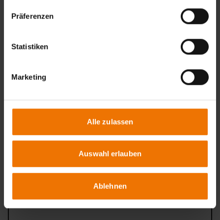
Ihre Vorteile
Präferenzen
Internationale Anerkennung mit hoher Vertrauenswürdigkeit
Kompetente Prüfleistungen
Statistiken
Unabhängigkeit und Objektivität
Regelmäßige Überwachung von außen
Transparenz und Rückverfolgbarkeit
Marketing
Zugang zu regulierten Märkten
Ansprechpartner
Alle zulassen
Standort
Auswahl erlauben
Kontaktformular
Ablehnen
Sie haben Fragen zu unserem Angebot?