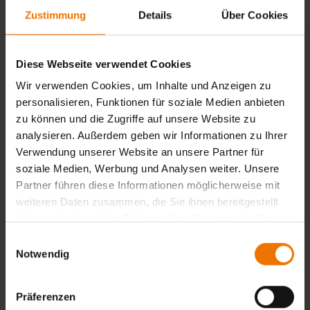
Betriebsprüfungen:
Zustimmung
Details
Über Cookies
Beantragungen von Betriebsprüfungen für Freigaben
als Werke / Betriebe und Ingenieurbüros nach
Richtlinie 826. In der SLV Hannover stehen Ihnen für
Diese Webseite verwendet Cookies
diese Betriebsprüfungen zwei zugelassene und
Wir verwenden Cookies, um Inhalte und Anzeigen zu
unabhängige EBA Prüfsachverständige zur
personalisieren, Funktionen für soziale Medien anbieten
Verfügung.
zu können und die Zugriffe auf unsere Website zu
Ausbildung und Qualifizierung:
analysieren. Außerdem geben wir Informationen zu Ihrer
Praktische Ausbildung
Verwendung unserer Website an unsere Partner für
Theoretische Ausbildung
soziale Medien, Werbung und Analysen weiter. Unsere
Inhouse- und Firmenschulungen
Partner führen diese Informationen möglicherweise mit
Seminare und Fortbildungen
weiteren Daten zusammen, die Sie ihnen bereitgestellt
haben oder die sie im Rahmen Ihrer Nutzung der Dienste
gesammelt haben.
Einwilligungsauswahl
Notwendig
Fachtagung „Oberbauschweißtechnik“
Ein besonderes Highlight ist unsere regelmäßig
Präferenzen
stattfindende
Fachtagung „Oberbauschweißtechnik“
. Sie