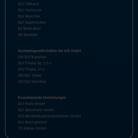
SLV Fellbach
SLV Hannover
SLV München
SLV Saarbrücken
BZ Rhein-Ruhr
SK Bielefeld
Auslandsgesellschaften der GSI GmbH
GSI SLV Kunshan
SLV Polska Sp. z.o.o
SVV Praha, s.r.o.
GSI SLV Türkei
GSI SLV Namibia
Kooperierende Einrichtungen
SLV Halle GmbH
SLV Mannheim GmbH
SLV Mecklenburg-Vorpommern GmbH
SLV Nord gGmbH
TC Kleben GmbH