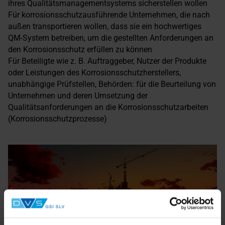
ihres Qualitätsmanagementsystems sicherstellen wollen
Für korrosionsschutzausführende Unternehmen, die nach
außen transportieren wollen, dass sie ein hochwertiges
QM-System betreiben, um die gestellten Anforderungen an
den Korrosionsschutz erfüllen zu können
Für Beteiligte wie z. B. Auftraggeber, Nutzer der Produkte
oder Leistungen des Korrosionsschutzherstellers,
unabhängige Prüfstellen, Behörden: für die Beurteilung von
Unternehmen und deren Umsetzung der
Qualitätsanforderungen an die Korrosionsschutzarbeiten
(Korrosionsschutzprozesse)
Was ist unser genaues Dienstleistungsangebot?