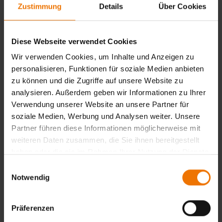
Zustimmung
Details
Über Cookies
Die GSI SLV führt als “FROSIO Notified Audit Body”
das erforderliche Audit gemäß FROSIO-GuiD-CP-
Richtlinie durch. Im Falle der positiven Bewertung der
Diese Webseite verwendet Cookies
Auditergebnisse durch die Zertifizierungstelle FROSIO
Wir verwenden Cookies, um Inhalte und Anzeigen zu
stellt diese dann das entsprechende Zertifikat aus.
personalisieren, Funktionen für soziale Medien anbieten
Die Ablaufschritte eines Zertifizierungsverfahrens
zu können und die Zugriffe auf unsere Website zu
sind dabei wie folgt:
analysieren. Außerdem geben wir Informationen zu Ihrer
Verwendung unserer Website an unsere Partner für
Vorgespräch mit dem Unternehmen, sofern gewünscht
(z. B. Erläuterung des CP-Arbeitsgebietes,
soziale Medien, Werbung und Analysen weiter. Unsere
Unterstützung bei der Auswahl der
Partner führen diese Informationen möglicherweise mit
Zertifizierungsstufe)
weiteren Daten zusammen, die Sie ihnen bereitgestellt
Antragstellung für die Erteilung eines FROSIO-CP-
haben oder die sie im Rahmen Ihrer Nutzung der Dienste
Zertifikates
gesammelt haben.
Einwilligungsauswahl
Eigenbewertung durch das Unternehmen anhand der
Notwendig
FROSIO-CP-Checkliste
Vorprüfung/-bewertung der durch das Unternehmen
eingereichten Unterlagen und Dokumente durch die
Präferenzen
Auditstelle