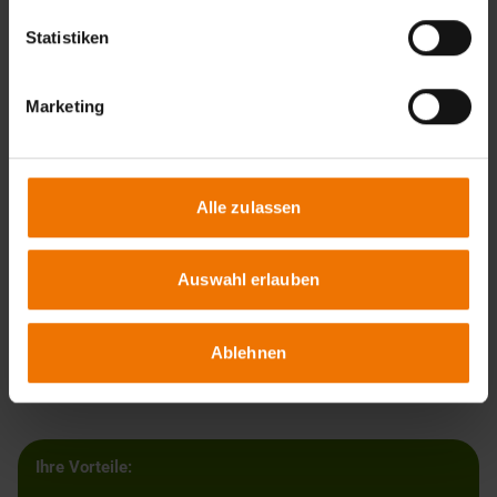
Voraudit durch die Auditstelle einschließlich
Statistiken
Vorabbewertung, soweit vom Unternehmen gewünscht
Durchführung des Audits im Fertigungsbetrieb
Bewertung der Auditergebnisse und
Marketing
Zertifizierungsempfehlung durch den Auditor
FROSIO-Zertifizierung des CP-Unternehmens
Alle zulassen
Online-Register FROSIO-GuiD-CP
Auswahl erlauben
Online-Register
Ablehnen
Ihre Vorteile: