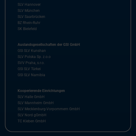
SLV Hannover
SLV München
SLV Saarbrücken
BZ Rhein-Ruhr
SK Bielefeld
Auslandsgesellschaften der GSI GmbH
GSI SLV Kunshan
SLV Polska Sp. z.o.o
SVV Praha, s.r.o.
GSI SLV Türkei
GSI SLV Namibia
Kooperierende Einrichtungen
SLV Halle GmbH
SLV Mannheim GmbH
SLV Mecklenburg-Vorpommern GmbH
SLV Nord gGmbH
TC Kleben GmbH