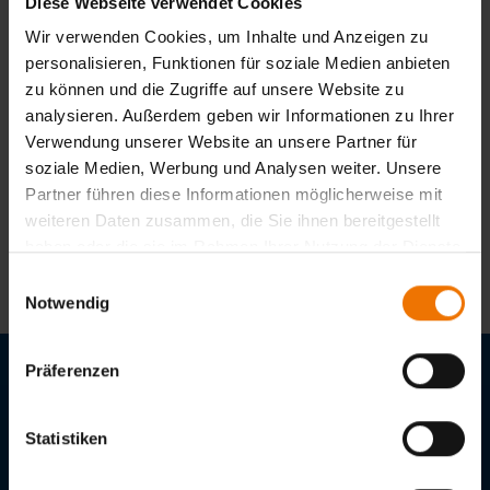
Diese Webseite verwendet Cookies
Veranstaltungsart:
Wir verwenden Cookies, um Inhalte und Anzeigen zu
Lehrgang
personalisieren, Funktionen für soziale Medien anbieten
Unterrichtsform:
zu können und die Zugriffe auf unsere Website zu
in Tagesform
analysieren. Außerdem geben wir Informationen zu Ihrer
Veranstaltungsort:
Verwendung unserer Website an unsere Partner für
Duisburg
soziale Medien, Werbung und Analysen weiter. Unsere
Weiter
Partner führen diese Informationen möglicherweise mit
weiteren Daten zusammen, die Sie ihnen bereitgestellt
haben oder die sie im Rahmen Ihrer Nutzung der Dienste
gesammelt haben.
Einwilligungsauswahl
Notwendig
Präferenzen
Stellenangebote
Downloads
Statistiken