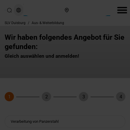
Hier finden Sie uns
SLV Duisburg
/
Aus- & Weiterbildung
Wir haben folgendes Angebot für Sie
gefunden:
Gleich auswählen und anmelden!
1
2
3
4
Schritt
Schritt
Schritt
Schri