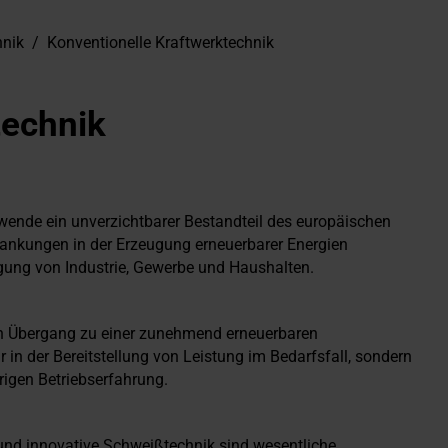
hnik
/
Konventionelle Kraftwerktechnik
technik
ewende ein unverzichtbarer Bestandteil des europäischen
hwankungen in der Erzeugung erneuerbarer Energien
rgung von Industrie, Gewerbe und Haushalten.
en Übergang zu einer zunehmend erneuerbaren
 in der Bereitstellung von Leistung im Bedarfsfall, sondern
rigen Betriebserfahrung.
und innovative Schweißtechnik sind wesentliche