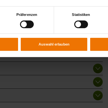
Präferenzen
Statistiken
lle Kraftwerkstechnik
it Jahrzehnten ein zuverlässiger Partner für die Fertigung,
Auswahl erlauben
ksanlagen. Unser besonderer Schwerpunkt liegt in den
itungsbau.