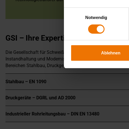
Einwilligungsauswahl
Notwendig
GSI – Ihre Expertise für konventione
Die Gesellschaft für Schweißtechnik International (GSI) ist se
Ablehnen
Instandhaltung und Modernisierung konventioneller Kraftwer
Bereichen Stahlbau, Druckgerätebau und industrieller Rohrle
Stahlbau – EN 1090
Druckgeräte – DGRL und AD 2000
Industrieller Rohrleitungsbau – DIN EN 13480