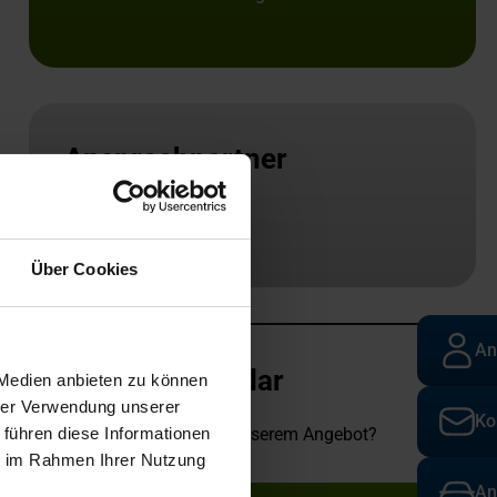
Ansprechpartner
Standort
Über Cookies
An
Kontaktformular
 Medien anbieten zu können
hrer Verwendung unserer
Ko
 führen diese Informationen
Sie haben Fragen zu unserem Angebot?
ie im Rahmen Ihrer Nutzung
An