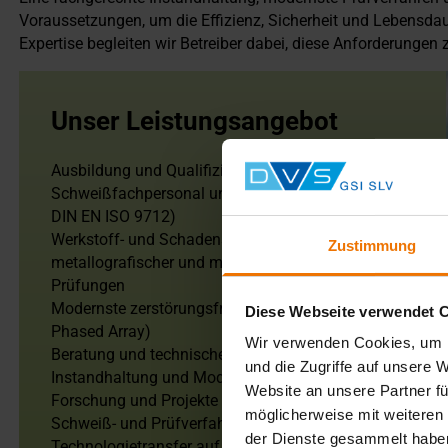
Voraussetzungen, um die Effizienz, Sicherheit und Lebensdau
Expertise begleiten wir Betreiber dabei, diese Anforderungen z
Unser Leistungsangebot
Ausbildung und Qualifizierung von
Schweißfachpersonal und Prüfpersonal (z.B. nach
DIN EN ISO 9712)
Werkstoff- und Schadensanalysen inklusive
Zustimmung
metallografischer und mechanisch-technologischer
Prüfungen
Modernste zerstörungsfreie Prüfungen (wie UT
Diese Webseite verwendet 
Phased Array)
Wir verwenden Cookies, um I
Beratung und technische Begleitung bei Fertigung,
und die Zugriffe auf unsere 
Instandhaltung und Modernisierung
Website an unsere Partner fü
Forschung und Projekte zur Weiterentwicklung von
möglicherweise mit weiteren
Schweiß- und Prüfverfahren
der Dienste gesammelt habe
Technologietransfer auf höchstem Niveau