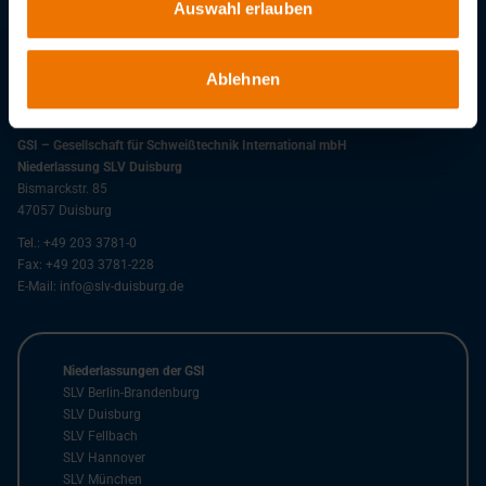
Auswahl erlauben
Stellenangebote
Downloads
Ablehnen
GSI – Gesellschaft für Schweißtechnik International mbH
Niederlassung SLV Duisburg
Bismarckstr. 85
47057
Duisburg
Tel.:
+49 203 3781-0
Fax:
+49 203 3781-228
E-Mail:
info@slv-duisburg.de
Niederlassungen der GSI
SLV Berlin-Brandenburg
SLV Duisburg
SLV Fellbach
SLV Hannover
SLV München