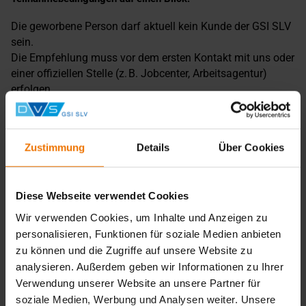
Die geworbene Person darf aktuell kein Kunde der GSI SLV
sein.
Die Empfehlung muss vor dem ersten Kontakt mit uns oder
einer offiziellen Stelle (z. B. Jobcenter, Arbeitsagentur)
erfolgen.
Der geworbene Kunde muss die Zugangsvoraussetzungen
erfüllen und von einem Bildungsgutschein (BGS) oder
Aktivierungs- und Vermittlungsgutschein (AVGS) gefördert
Zustimmung
Details
Über Cookies
werden.
Die Auszahlung erfolgt nach mindestens 2 Monaten
erfolgreicher Teilnahme an einer Schweißerausbildung
Diese Webseite verwendet Cookies
oder Umschulung (kürzere Kurse sind ausgeschlossen).
Die Prämie wird bargeldlos auf Ihr Konto überwiesen.
Wir verwenden Cookies, um Inhalte und Anzeigen zu
Das
offizielle Formular
muss benutzt werden.
personalisieren, Funktionen für soziale Medien anbieten
zu können und die Zugriffe auf unsere Website zu
analysieren. Außerdem geben wir Informationen zu Ihrer
Jetzt Freunde begeistern – und gemeinsam beruflich
Verwendung unserer Website an unsere Partner für
durchstarten!
soziale Medien, Werbung und Analysen weiter. Unsere