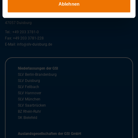
Ablehnen
GSI – Gesellschaft für Schweißtechnik International mbH
Niederlassung SLV Duisburg
Bismarckstr. 85
47057
Duisburg
Tel.:
+49 203 3781-0
Fax:
+49 203 3781-228
E-Mail:
info@slv-duisburg.de
Niederlassungen der GSI
SLV Berlin-Brandenburg
SLV Duisburg
SLV Fellbach
SLV Hannover
SLV München
SLV Saarbrücken
BZ Rhein-Ruhr
SK Bielefeld
Auslandsgesellschaften der GSI GmbH