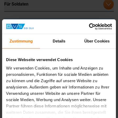
Für Soldaten
Unser Service für Sie: Fördermittelberatung
Sie möchten bei uns eine Ausbildung oder eine
berufliche Weiterbildung absolvieren?
Zustimmung
Details
Über Cookies
Sie planen Ihre Mitarbeiter bei uns schulen zu lassen?
Dann beraten wir Sie gerne, ob es dafür bestehende
Fördermöglichkeiten gibt.
Diese Webseite verwendet Cookies
Sprechen Sie uns an!
Wir verwenden Cookies, um Inhalte und Anzeigen zu
personalisieren, Funktionen für soziale Medien anbieten
zu können und die Zugriffe auf unsere Website zu
analysieren. Außerdem geben wir Informationen zu Ihrer
Verwendung unserer Website an unsere Partner für
soziale Medien, Werbung und Analysen weiter. Unsere
Partner führen diese Informationen möglicherweise mit
weiteren Daten zusammen, die Sie ihnen bereitgestellt