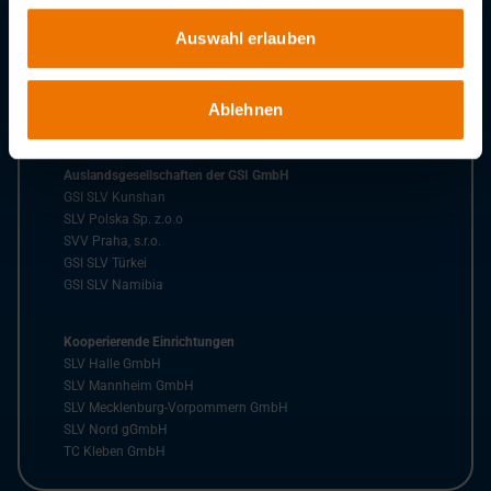
SLV Fellbach
SLV Hannover
Auswahl erlauben
SLV München
SLV Saarbrücken
BZ Rhein-Ruhr
Ablehnen
SK Bielefeld
Auslandsgesellschaften der GSI GmbH
GSI SLV Kunshan
SLV Polska Sp. z.o.o
SVV Praha, s.r.o.
GSI SLV Türkei
GSI SLV Namibia
Kooperierende Einrichtungen
SLV Halle GmbH
SLV Mannheim GmbH
SLV Mecklenburg-Vorpommern GmbH
SLV Nord gGmbH
TC Kleben GmbH