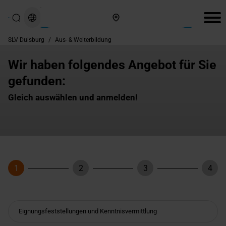
Hier finden Sie uns
SLV Duisburg
/
Aus- & Weiterbildung
Wir haben folgendes Angebot für Sie
gefunden:
Gleich auswählen und anmelden!
1
2
3
4
Schritt
Schritt
Schritt
Schri