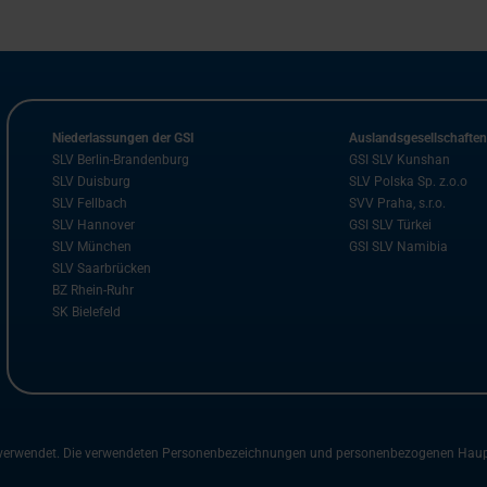
Niederlassungen der GSI
Auslandsgesellschafte
SLV Berlin-Brandenburg
GSI SLV Kunshan
SLV Duisburg
SLV Polska Sp. z.o.o
SLV Fellbach
SVV Praha, s.r.o.
SLV Hannover
GSI SLV Türkei
SLV München
GSI SLV Namibia
SLV Saarbrücken
BZ Rhein-Ruhr
SK Bielefeld
m verwendet. Die verwendeten Personenbezeichnungen und personenbezogenen Hauptwö