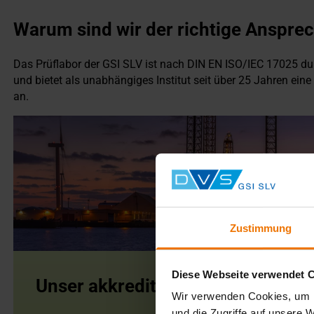
Warum sind wir der richtige Anspre
Das Prüflabor der GSI SLV ist nach DIN EN ISO/IEC 17025 dur
und bietet als unabhängiges Institut seit über 25 Jahren ein
an.
Zustimmung
Diese Webseite verwendet 
Unser akkreditiertes Prüflabor – 
Wir verwenden Cookies, um I
und die Zugriffe auf unsere 