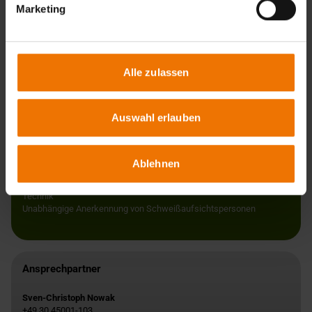
Marketing
Sprechen Sie uns einfach an, wir freuen uns über Ihre
Kontaktaufnahme.
Alle zulassen
Auswahl erlauben
Ihre Vorteile
Zusammenarbeit mit ausgewiesen Füge-Experten im Bereich Luft-
und Raumfahrt
Ablehnen
Direkte Informationen aus der aktuellen Normenarbeit
Aktuelle Weiterbildungen zu den allgemein anerkannten Regeln der
Technik
Unabhängige Anerkennung von Schweißaufsichtspersonen
Ansprechpartner
Sven-Christoph Nowak
+49 30 45001-103