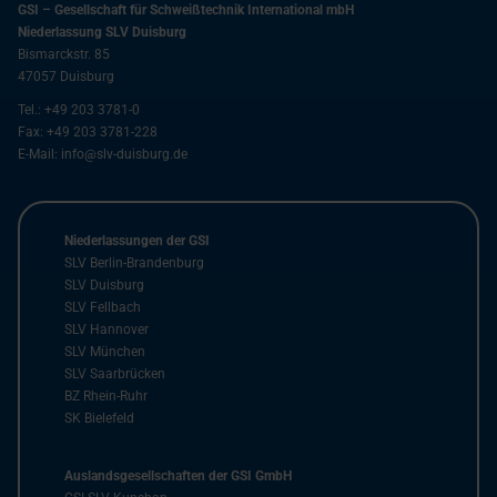
GSI – Gesellschaft für Schweißtechnik International mbH
Niederlassung SLV Duisburg
Bismarckstr. 85
47057
Duisburg
Tel.:
+49 203 3781-0
Fax:
+49 203 3781-228
E-Mail:
info@slv-duisburg.de
Niederlassungen der GSI
SLV Berlin-Brandenburg
SLV Duisburg
SLV Fellbach
SLV Hannover
SLV München
SLV Saarbrücken
BZ Rhein-Ruhr
SK Bielefeld
Auslandsgesellschaften der GSI GmbH