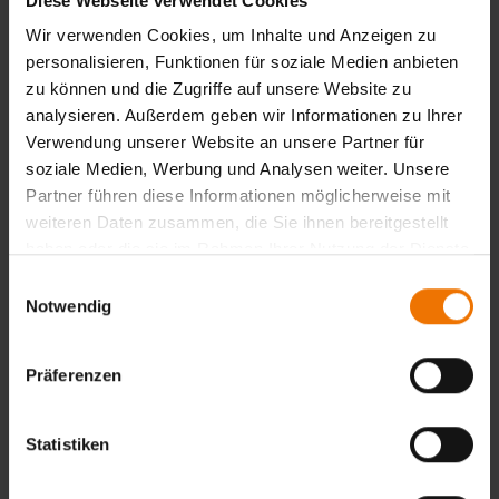
Diese Webseite verwendet Cookies
Wir verwenden Cookies, um Inhalte und Anzeigen zu
personalisieren, Funktionen für soziale Medien anbieten
zu können und die Zugriffe auf unsere Website zu
analysieren. Außerdem geben wir Informationen zu Ihrer
Unser Service
Verwendung unserer Website an unsere Partner für
Wir unterstützen Sie in folgenden Bereichen:
soziale Medien, Werbung und Analysen weiter. Unsere
Partner führen diese Informationen möglicherweise mit
Verfahrensqualifizierungen
weiteren Daten zusammen, die Sie ihnen bereitgestellt
Schweißtechnische Unterstützung bei spezielle
haben oder die sie im Rahmen Ihrer Nutzung der Dienste
Schweißverfahren z.B. Rührreibschweißen
gesammelt haben.
Einwilligungsauswahl
Anerkennung von Aufsichtspersonen nach DVS 2715
Notwendig
und DVS 2721
Regelmäßige Weiterbildungen und
Erfahrungsaustausche
Präferenzen
Qualifizierung von Schweißern und Lötern in der Luft-
und Raumfahrt
Ausbildung von Sichtprüfaufsichten und Sichtprüfern
Statistiken