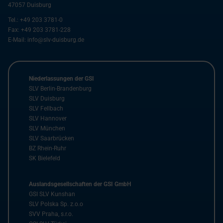
47057
Duisburg
Tel.:
+49 203 3781-0
Fax:
+49 203 3781-228
E-Mail:
info@slv-duisburg.de
Niederlassungen der GSI
SLV Berlin-Brandenburg
SLV Duisburg
SLV Fellbach
SLV Hannover
SLV München
SLV Saarbrücken
BZ Rhein-Ruhr
SK Bielefeld
Auslandsgesellschaften der GSI GmbH
GSI SLV Kunshan
SLV Polska Sp. z.o.o
SVV Praha, s.r.o.