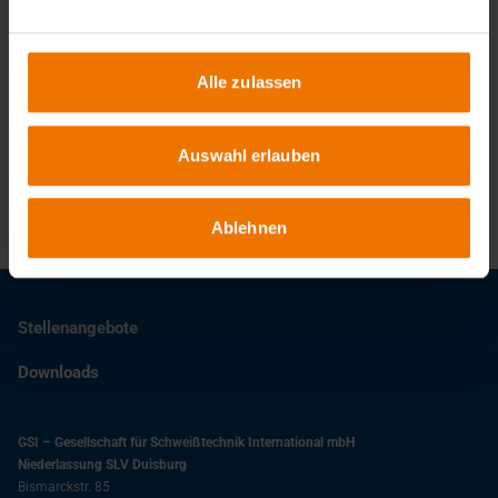
Alle zulassen
Ansprechpartner
Martin Czysch
Auswahl erlauben
+49 203 3781-498
czysch@slv-duisburg.de
Ablehnen
Stellenangebote
Downloads
GSI – Gesellschaft für Schweißtechnik International mbH
Niederlassung SLV Duisburg
Bismarckstr. 85