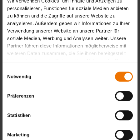
Wir verwenden Cookies, um Inhalte und Anzeigen zu
Abschluss
personalisieren, Funktionen für soziale Medien anbieten
zu können und die Zugriffe auf unsere Website zu
Teilnahmebescheinigung der SLV Duisburg sowie
analysieren. Außerdem geben wir Informationen zu Ihrer
Prüfungsbescheinigung der SLV Duisburg bei bestandener
Verwendung unserer Website an unsere Partner für
Prüfung.
soziale Medien, Werbung und Analysen weiter. Unsere
Partner führen diese Informationen möglicherweise mit
Zurück
weiteren Daten zusammen, die Sie ihnen bereitgestellt
haben oder die sie im Rahmen Ihrer Nutzung der Dienste
gesammelt haben.
Einwilligungsauswahl
Notwendig
Übersicht
Unterrichtsform:
in Tagesform
Präferenzen
Veranstaltungsort:
Duisburg
Termine:
Statistiken
1
Termine & Anmeldung
Marketing