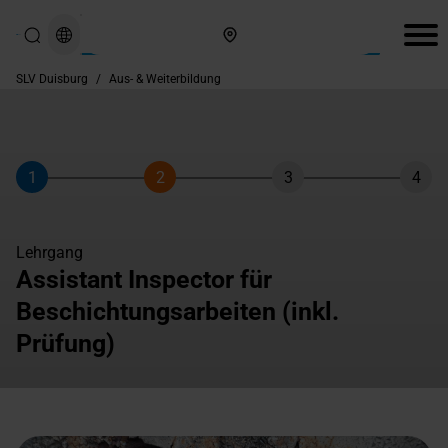
Hier finden Sie uns
SLV Duisburg
/
Aus- & Weiterbildung
1
2
3
4
Schritt
Schritt
Schritt
Schri
Lehrgang
Assistant Inspector für
Beschichtungsarbeiten (inkl.
Prüfung)