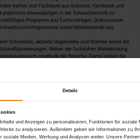
mber treffen sich Fachleute aus Industrie, Handwerk und
d praktische Anwendungen in der Schweißtechnik zu
n vielfältiges Programm aus Fachvorträgen, Diskussionen
n Schweißaufsichtspersonen sowie Mitarbeitende aus
beim Schweißen, aktuelle Regelwerke und Normen sowie die
n Schweißanweisungen. Neben der fachlichen Weiterbildung
hrungsaustausch innerhalb der Branche. Damit leisten die
stransfer und zur Weiterentwicklung der Schweißtechnik im
Details
Tage
, die entweder komplett oder auch einzeln gebucht
b nehmen.
Cookies
nhalte und Anzeigen zu personalisieren, Funktionen für soziale
Website zu analysieren. Außerdem geben wir Informationen zu I
sichtspersonen sowie Mitarbeitende aus schweißtechnischen
r soziale Medien, Werbung und Analysen weiter. Unsere Partner