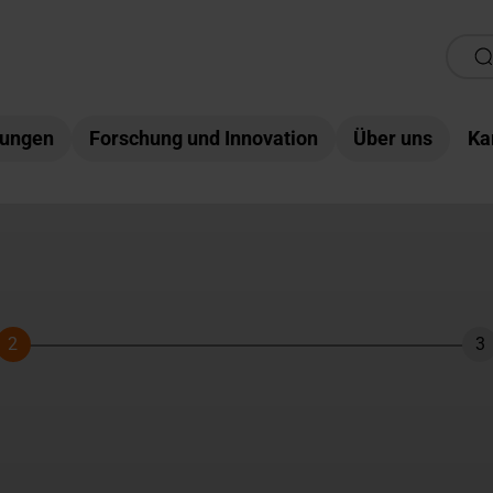
tungen
Forschung und Innovation
Über uns
Ka
2
3
Schritt
Sc