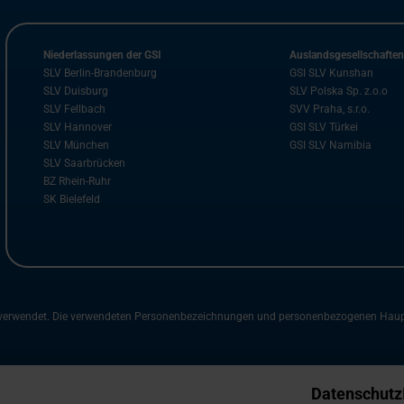
Niederlassungen der GSI
Auslandsgesellschafte
SLV Berlin-Brandenburg
GSI SLV Kunshan
SLV Duisburg
SLV Polska Sp. z.o.o
SLV Fellbach
SVV Praha, s.r.o.
SLV Hannover
GSI SLV Türkei
SLV München
GSI SLV Namibia
SLV Saarbrücken
BZ Rhein-Ruhr
SK Bielefeld
m verwendet. Die verwendeten Personenbezeichnungen und personenbezogenen Hauptwö
Datenschutz