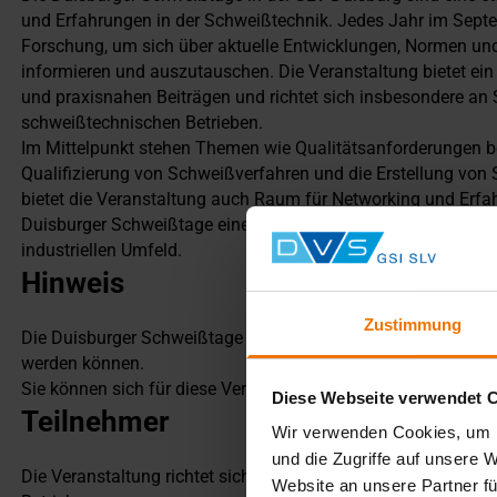
und Erfahrungen in der Schweißtechnik. Jedes Jahr im Septe
Forschung, um sich über aktuelle Entwicklungen, Normen un
informieren und auszutauschen. Die Veranstaltung bietet ei
und praxisnahen Beiträgen und richtet sich insbesondere a
schweißtechnischen Betrieben.
Im Mittelpunkt stehen Themen wie Qualitätsanforderungen 
Qualifizierung von Schweißverfahren und die Erstellung vo
bietet die Veranstaltung auch Raum für Networking und Erfa
Duisburger Schweißtage einen wichtigen Beitrag zum Wissen
industriellen Umfeld.
Hinweis
Zustimmung
Die Duisburger Schweißtage gliedern sich in
4 Teile über 5 
werden können.
Sie können sich für diese Veranstaltung auch Bildungsurlau
Diese Webseite verwendet 
Teilnehmer
Wir verwenden Cookies, um I
und die Zugriffe auf unsere 
Die Veranstaltung richtet sich insbesondere an Schweißauf
Website an unsere Partner fü