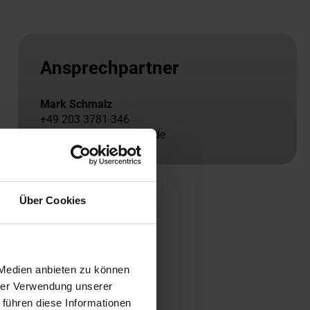
Ansprechpartner
Mark Schmalz
+49 203 3781-346
schmalz@slv-duisburg.de
Über Cookies
 Medien anbieten zu können
hrer Verwendung unserer
 führen diese Informationen