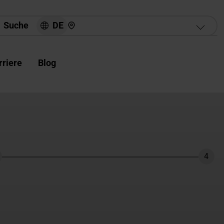
Hier finden Sie uns
DE
Suche
rriere
Blog
4
hritt
Schri