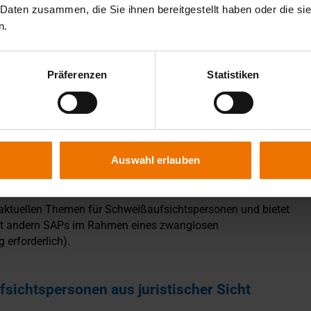
 Daten zusammen, die Sie ihnen bereitgestellt haben oder die s
n.
Präferenzen
Statistiken
sichtspersonen aus technischer Sicht
erantwortung von Schweißaufsichtspersonen aus technischer
Auswahl erlauben
d aktuellen Themen für Schweißaufsichtspersonen und bietet
mit andern SAPs im Rahmen eines zwanglosen
erforderlich).
ichtspersonen aus juristischer Sicht