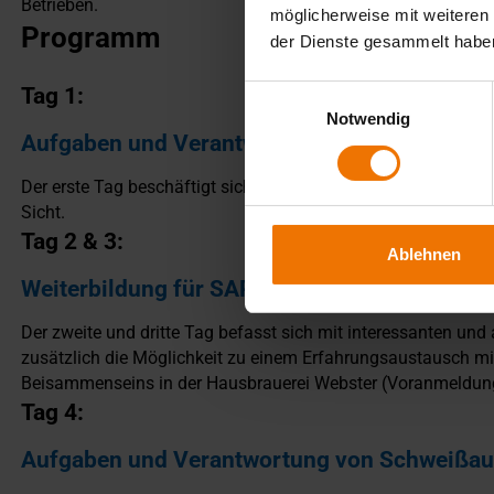
Betrieben.
möglicherweise mit weiteren
Programm
der Dienste gesammelt habe
Tag 1:
Einwilligungsauswahl
Notwendig
Aufgaben und Verantwortung von Schweißauf
Der erste Tag beschäftigt sich mit den Aufgaben und der V
Sicht.
Tag 2 & 3:
Ablehnen
Weiterbildung für SAPs
Der zweite und dritte Tag befasst sich mit interessanten un
zusätzlich die Möglichkeit zu einem Erfahrungsaustausch 
Beisammenseins in der Hausbrauerei Webster (Voranmeldung 
Tag 4:
Aufgaben und Verantwortung von Schweißaufs