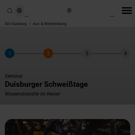
Hier finden Sie uns
SLV Duisburg
/
Aus- & Weiterbildung
1
2
3
4
Schritt
Schritt
Schritt
Schri
Seminar
Duisburger Schweißtage
Wissenstransfer im Revier