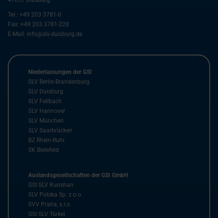
47057
Duisburg
Tel.:
+49 203 3781-0
Fax:
+49 203 3781-228
E-Mail:
info@slv-duisburg.de
Niederlassungen der GSI
SLV Berlin-Brandenburg
SLV Duisburg
SLV Fellbach
SLV Hannover
SLV München
SLV Saarbrücken
BZ Rhein-Ruhr
SK Bielefeld
Auslandsgesellschaften der GSI GmbH
GSI SLV Kunshan
SLV Polska Sp. z.o.o
SVV Praha, s.r.o.
GSI SLV Türkei