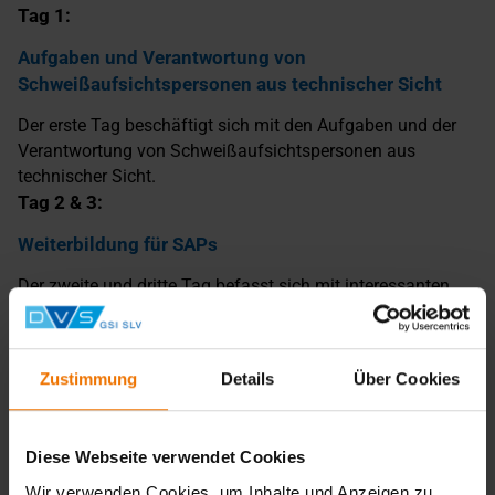
Tag 1:
Aufgaben und Verantwortung von
Schweißaufsichtspersonen aus technischer Sicht
Der erste Tag beschäftigt sich mit den Aufgaben und der
Verantwortung von Schweißaufsichtspersonen aus
technischer Sicht.
Tag 2 & 3:
Weiterbildung für SAPs
Der zweite und dritte Tag befasst sich mit interessanten
und aktuellen Themen für Schweißaufsichtspersonen und
bietet zusätzlich die Möglichkeit zu einem
Erfahrungsaustausch mit andern SAPs im Rahmen eines
Zustimmung
Details
Über Cookies
zwanglosen Beisammenseins in der Hausbrauerei Webster
(Voranmeldung erforderlich).
Tag 4:
Diese Webseite verwendet Cookies
Aufgaben und Verantwortung von
Wir verwenden Cookies, um Inhalte und Anzeigen zu