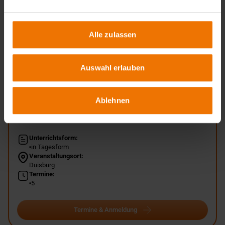
Seminar vorgestellt. Ausführlich wird die Erstellung von
Schweißanweisungen auf Basis praktischer Beispiele und
unter Bezug von Verfahrensprüfungen gemäß DIN EN ISO
Alle zulassen
15614-1 behandelt.
Auswahl erlauben
Zurück
Ablehnen
Übersicht
Unterrichtsform:
in Tagesform
Veranstaltungsort:
Duisburg
Termine:
5
Termine & Anmeldung