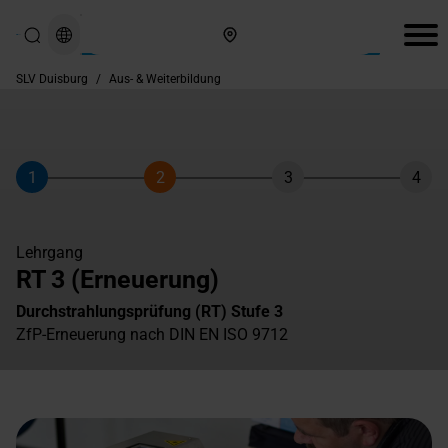
Hier finden Sie uns
SLV Duisburg
/
Aus- & Weiterbildung
1
2
3
4
Schritt
Schritt
Schritt
Schri
Lehrgang
RT 3 (Erneuerung)
Durchstrahlungsprüfung (RT) Stufe 3
ZfP-Erneuerung nach DIN EN ISO 9712