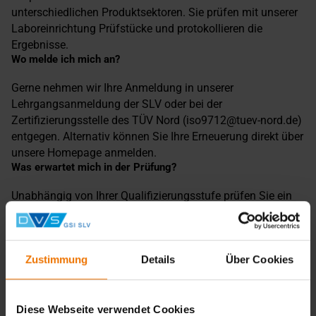
unterschiedlichen Produktsektoren. Sie prüfen mit unserer
Laboreinrichtung Prüfstücke und protokollieren die
Ergebnisse.
Wo melde ich mich an?
Gerne nehmen wir Ihre Anmeldung in unserer
Lehrgangsanmeldung der SLV oder bei der
Zertifizierungsstelle des TÜV Nord (iso9712@tuev-nord.de)
entgegen. Alternativ können Sie Ihre Erneuerung direkt über
unsere Homepage anmelden.
Was erwartet mich in der Prüfung?
Unabhängig von Ihrer Qualifizierungsstufe prüfen Sie ein
Prüfstück (Schweißnaht) und protokollieren Ihre
Ergebnisse. Außerdem werten Sie Filme von
Schweißverbindungen und Gussstücken aus.
Welche Voraussetzung muss ich erfüllen?
Zustimmung
Details
Über Cookies
Bitte reichen Sie einen Zertifizierungsantrag bei der
Zertifizierungsstelle des TÜV Nord ein.
Diese Webseite verwendet Cookies