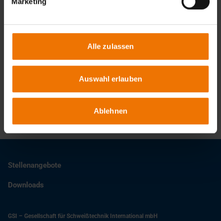
Marketing
Termine & Anmeldung
Alle zulassen
Ansprechpartner
Auswahl erlauben
Helmut Schmeink
+49 203 3781-155
schmeink@slv-duisburg.de
Ablehnen
Stellenangebote
Downloads
GSI – Gesellschaft für Schweißtechnik International mbH