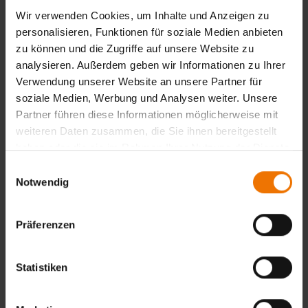
Hierzu ist erforderlich:
Wir verwenden Cookies, um Inhalte und Anzeigen zu
Bestätigung der ausreichenden Sehfähigkeit, wie bei der
personalisieren, Funktionen für soziale Medien anbieten
Erstzertifizierung.
zu können und die Zugriffe auf unsere Website zu
Belege der fortgesetzten, zufriedenstellenden
analysieren. Außerdem geben wir Informationen zu Ihrer
Arbeitstätigkeit. Mindestens ein Prüfprotokoll pro Jahr –
Verwendung unserer Website an unsere Partner für
alle Produktsektoren (w, c, f, wp, t) müssen abgedeckt sein.
soziale Medien, Werbung und Analysen weiter. Unsere
Partner führen diese Informationen möglicherweise mit
weiteren Daten zusammen, die Sie ihnen bereitgestellt
Zurück
haben oder die sie im Rahmen Ihrer Nutzung der Dienste
gesammelt haben.
Einwilligungsauswahl
Notwendig
Übersicht
Unterrichtsform:
Präferenzen
in Tagesform
Veranstaltungsort:
Duisburg
Statistiken
Termine:
3