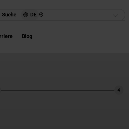
Hier finden Sie uns
DE
Suche
rriere
Blog
4
hritt
Schri