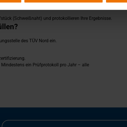
fstück (Schweißnaht) und protokollieren Ihre Ergebnisse.
llen?
erungsstelle des TÜV Nord ein.
ertifizierung.
. Mindestens ein Prüfprotokoll pro Jahr – alle