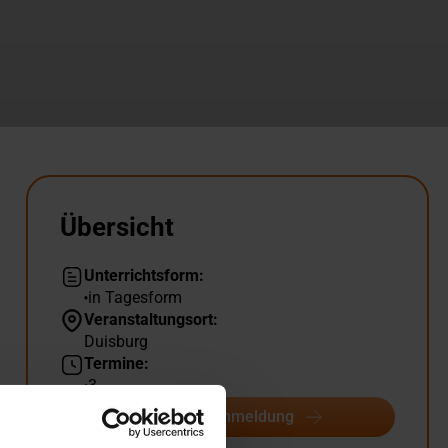
Übersicht
Unterrichtsform:
in Tagesform
Veranstaltungsort:
Duisburg
Termine:
3
Termine & Anmeldung