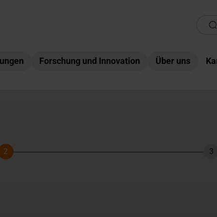
tungen
Forschung und Innovation
Über uns
Ka
2
3
Schritt
Sc