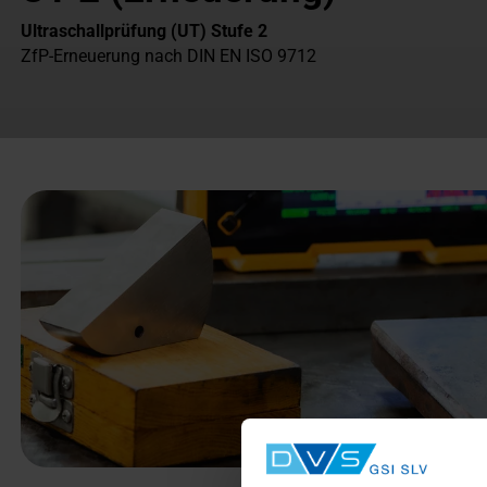
Ultraschallprüfung (UT) Stufe 2
ZfP-Erneuerung nach DIN EN ISO 9712