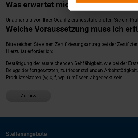
Was erwartet mich in der Prüfung?
Unabhängig von Ihrer Qualifizierungsstufe prüfen Sie ein Prü
Welche Voraussetzung muss ich erfü
Bitte reichen Sie einen Zertifizierungsantrag bei der Zertifizi
Hierzu ist erforderlich:
Bestätigung der ausreichenden Sehfähigkeit, wie bei der Erstz
Belege der fortgesetzten, zufriedenstellenden Arbeitstätigkeit
Produktsektoren (w, c, f, wp, t) müssen abgedeckt sein.
Zurück
Stellenangebote