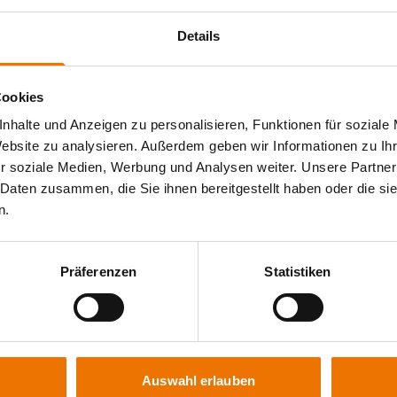
Details
Cookies
nhalte und Anzeigen zu personalisieren, Funktionen für soziale
t, kann das Zertifikat erneuert werden. Der Antrag hierzu kann
Website zu analysieren. Außerdem geben wir Informationen zu I
eit Ihres aktuellen Zertifikates bei der Zertifizierungsstelle
r soziale Medien, Werbung und Analysen weiter. Unsere Partner
 Daten zusammen, die Sie ihnen bereitgestellt haben oder die s
n.
n Vorbereitungslehrgänge mit einer Dauer von 1 (VT, PT,
Präferenzen
Statistiken
rechen wir mit Ihnen die aktuellen Normen zu den
boreinrichtung Prüfstücke und protokollieren die Ergebnisse.
ung der SLV oder bei der Zertifizierungsstelle des TÜV
Auswahl erlauben
e Ihre Erneuerung direkt über unsere Homepage anmelden.