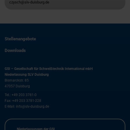
czysch@slv-duisburg.de
Stellenangebote
Downloads
GSI – Gesellschaft für Schweißtechnik International mbH
Niederlassung SLV Duisburg
Bismarckstr. 85
47057
Duisburg
Tel.:
+49 203 3781-0
Fax:
+49 203 3781-228
E-Mail:
info@slv-duisburg.de
Niederlassungen der GSI