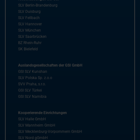
SLV Berlin-Brandenburg
SLV Duisburg
SLV Fellbach
SLV Hannover
SLV München
SLV Saarbrücken
BZ Rhein-Ruhr
SK Bielefeld
Auslandsgesellschaften der GSI GmbH
GSI SLV Kunshan
SLV Polska Sp. z.o.o
SVV Praha, s.r.o.
GSI SLV Türkei
GSI SLV Namibia
Kooperierende Einrichtungen
SLV Halle GmbH
SLV Mannheim GmbH
SLV Mecklenburg-Vorpommern GmbH
SLV Nord gGmbH