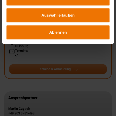
Auswahl erlauben
Übersicht
Ablehnen
Unterrichtsform:
in Tagesform
Veranstaltungsort:
Duisburg
Termine:
7
Termine & Anmeldung
Ansprechpartner
Martin Czysch
+49 203 3781-498