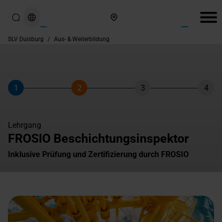
Hier finden Sie uns
SLV Duisburg
/
Aus- & Weiterbildung
1
2
3
4
Schritt
Schritt
Schritt
Schri
Lehrgang
FROSIO Beschichtungsinspektor
Inklusive Prüfung und Zertifizierung durch FROSIO