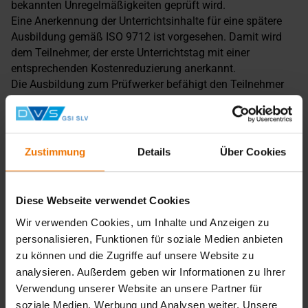
bekannten Unregelmäßigkeiten geprüft wird.
Eine Anerkennung der Unterrichtsinhalte für eine spätere
Ausbildung gemäß ISO 9712 ist vorgesehen. Damit wird
dem Teilnehmer, der erste Unterrichtstag mit einer
entsprechenden Kostenreduzierung anerkannt.
Die Ausbildung zum Prüfwerker befähigt den Teilnehmer
innerbetriebliche Prüfungen zur Qualitätssicherung
durchzuführen. Immer wenn eine Qualifizierung gemäß
ISO 9712 erforderlich ist, kann diese problemlos an die
Prüfwerkerausbildung anschließen.
Zustimmung
Details
Über Cookies
Hinweis
Bei der Magnetpulverprüfung können die Grenzwerte
Diese Webseite verwendet Cookies
gemäß: „DGUV Regel 103-014 Elektromagnetische Felder“
überschritten werden.
Wir verwenden Cookies, um Inhalte und Anzeigen zu
Personen mit Herzschrittmachern sind von der Teilnahme
personalisieren, Funktionen für soziale Medien anbieten
am Lehrgang ausgeschlossen! Träger von Implantaten
zu können und die Zugriffe auf unsere Website zu
müssen die Herstellerangaben des Implantates beachten!
analysieren. Außerdem geben wir Informationen zu Ihrer
Voraussetzungen
Verwendung unserer Website an unsere Partner für
soziale Medien, Werbung und Analysen weiter. Unsere