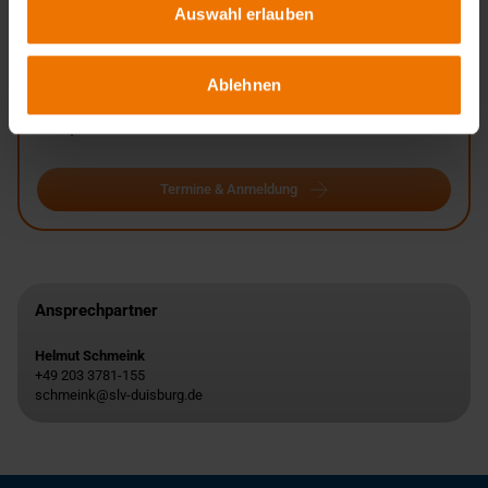
Auswahl erlauben
Unterrichtsform:
in Tagesform
Veranstaltungsort:
Ablehnen
Duisburg
Termine:
1
Termine & Anmeldung
Ansprechpartner
Helmut Schmeink
+49 203 3781-155
schmeink@slv-duisburg.de