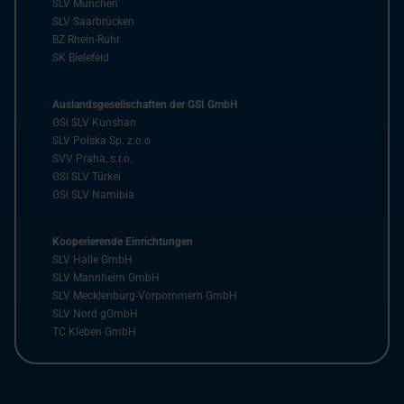
SLV München
SLV Saarbrücken
BZ Rhein-Ruhr
SK Bielefeld
Auslandsgesellschaften der GSI GmbH
GSI SLV Kunshan
SLV Polska Sp. z.o.o
SVV Praha, s.r.o.
GSI SLV Türkei
GSI SLV Namibia
Kooperierende Einrichtungen
SLV Halle GmbH
SLV Mannheim GmbH
SLV Mecklenburg-Vorpommern GmbH
SLV Nord gGmbH
TC Kleben GmbH