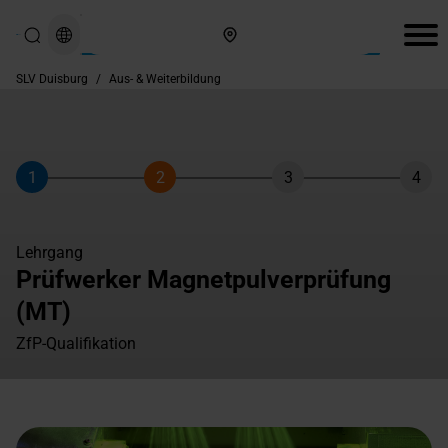
Hier finden Sie uns
SLV Duisburg
/
Aus- & Weiterbildung
1
2
3
4
Schritt
Schritt
Schritt
Schri
Lehrgang
Prüfwerker Magnetpulverprüfung
(MT)
ZfP-Qualifikation