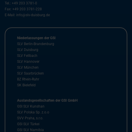
Tel.:
+49 203 3781-0
Fax:
+49 203 3781-228
E-Mail:
info@slv-duisburg.de
Niederlassungen der GSI
SLV Berlin-Brandenburg
SLV Duisburg
SLV Fellbach
SLV Hannover
SLV München
SLV Saarbrücken
BZ Rhein-Ruhr
SK Bielefeld
Auslandsgesellschaften der GSI GmbH
GSI SLV Kunshan
SLV Polska Sp. z.o.o
SVV Praha, s.r.o.
GSI SLV Türkei
GSI SLV Namibia