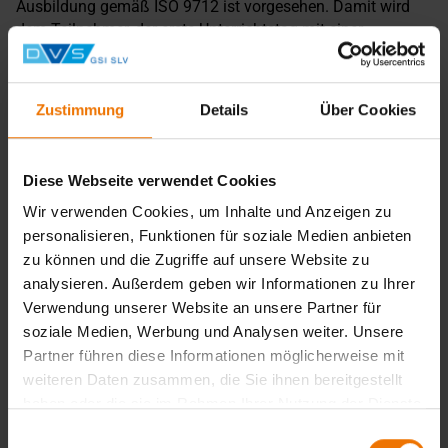
Ausbildung gemäß ISO 9712 ist vorgesehen. Damit wird
dem Teilnehmer, der erste Unterrichtstag mit einer
entsprechenden Kostenreduzierung anerkannt.
Die Ausbildung zum Prüfwerker befähigt den Teilnehmer
innerbetriebliche Prüfungen zur Qualitätssicherung
Zustimmung
Details
Über Cookies
durchzuführen. Immer wenn eine Qualifizierung gemäß
ISO 9712 erforderlich ist, kann diese problemlos an die
Prüfwerkerausbildung anschließen.
Diese Webseite verwendet Cookies
Voraussetzungen
Wir verwenden Cookies, um Inhalte und Anzeigen zu
Voraussetzung ist der Abschluss einer allgemeinbildenden
personalisieren, Funktionen für soziale Medien anbieten
oder berufsbildenden Schule oder eine vergleichbare
zu können und die Zugriffe auf unsere Website zu
Vorbildung (z.B. durch betriebliche Weiterbildung).
analysieren. Außerdem geben wir Informationen zu Ihrer
Firmenlehrgänge
Verwendung unserer Website an unsere Partner für
soziale Medien, Werbung und Analysen weiter. Unsere
Für Gruppen ab fünf Teilnehmern bieten wir Ihnen auch
Partner führen diese Informationen möglicherweise mit
gerne unsere Schulungen in Ihrem Unternehmen an. Bei
weiteren Daten zusammen, die Sie ihnen bereitgestellt
einer solchen Inhouse-Schulungen können wir gezielt auf
haben oder die sie im Rahmen Ihrer Nutzung der Dienste
Ihre Produkte und speziellen Anforderungen eingehen. Für
Prüfstücke und Prüfgeräte sorgen wir. Bitte organisieren
gesammelt haben.
Einwilligungsauswahl