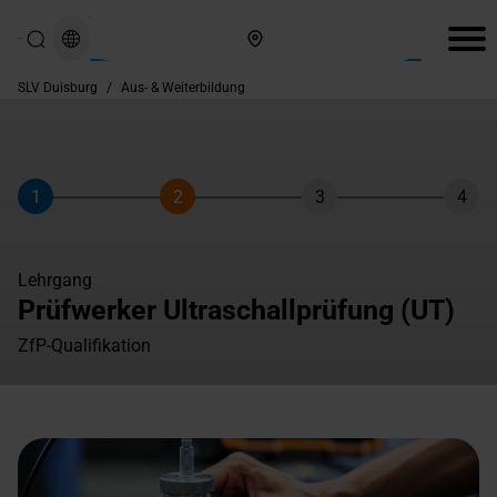
Hier finden Sie uns
SLV Duisburg
/
Aus- & Weiterbildung
1
2
3
4
Schritt
Schritt
Schritt
Schri
Lehrgang
Prüfwerker Ultraschallprüfung (UT)
ZfP-Qualifikation