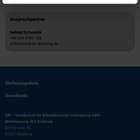
Ansprechpartner
Helmut Schmeink
+49 203 3781-155
schmeink@slv-duisburg.de
Stellenangebote
Downloads
GSI – Gesellschaft für Schweißtechnik International mbH
Niederlassung SLV Duisburg
Bismarckstr. 85
47057
Duisburg