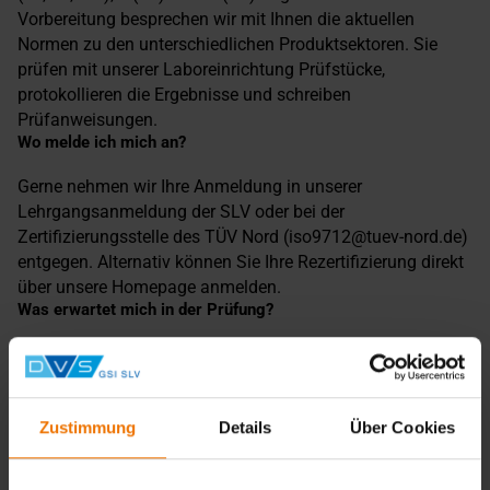
Vorbereitung besprechen wir mit Ihnen die aktuellen
Normen zu den unterschiedlichen Produktsektoren. Sie
prüfen mit unserer Laboreinrichtung Prüfstücke,
protokollieren die Ergebnisse und schreiben
Prüfanweisungen.
Wo melde ich mich an?
Gerne nehmen wir Ihre Anmeldung in unserer
Lehrgangsanmeldung der SLV oder bei der
Zertifizierungsstelle des TÜV Nord (iso9712@tuev-nord.de)
entgegen. Alternativ können Sie Ihre Rezertifizierung direkt
über unsere Homepage anmelden.
Was erwartet mich in der Prüfung?
In der Stufe 2 prüfen Sie zwei Prüfstücke und
protokollieren Ihre Ergebnisse. Außerdem schreiben Sie
eine Prüfanweisung und werten radiografische Filme zu
Zustimmung
Details
Über Cookies
Schweißverbindungen und Gussstücken aus.
Welche Voraussetzung muss ich erfüllen?