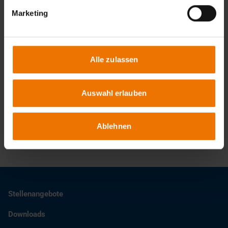
3
Marketing
Termine & Anmeldung
Alle zulassen
Ansprechpartner
Auswahl erlauben
Helmut Schmeink
+49 203 3781-155
Ablehnen
schmeink@slv-duisburg.de
Stellenangebote
Downloads