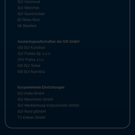
SLV Hannover
SLV München
SLV Saarbrücken
BZ Rhein-Ruhr
SK Bielefeld
Auslandsgesellschaften der GSI GmbH
GSI SLV Kunshan
SLV Polska Sp. z.o.o
SVV Praha, s.r.o.
GSI SLV Türkei
GSI SLV Namibia
Kooperierende Einrichtungen
SLV Halle GmbH
SLV Mannheim GmbH
SLV Mecklenburg-Vorpommern GmbH
SLV Nord gGmbH
TC Kleben GmbH