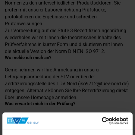
Normen zu den unterschiedlichen Produktsektoren. Sie
prüfen mit unserer Laboreinrichtung Prüfstücke,
protokollieren die Ergebnisse und schreiben
Prüfanweisungen.
Zur Vorbereitung auf die Stufe 3-Rezertifizierungsprüfung
wiederholen wir mit Ihnen die theoretischen Inhalte des
Prüfverfahrens in kurzer Form und diskutieren mit Ihnen
die aktuelle Version der Norm DIN EN ISO 9712.
Wo melde ich mich an?
Gerne nehmen wir Ihre Anmeldung in unserer
Lehrgangsanmeldung der SLV oder bei der
Zertifizierungsstelle des TÜV Nord (iso9712@tuev-nord.de)
entgegen. Alternativ können Sie Ihre Rezertifizierung direkt
über unsere Homepage anmelden.
Was erwartet mich in der Prüfung?
In der Stufe 1 oder Stufe 2 prüfen Sie zwei Prüfstücke und
protokollieren Ihre Ergebnisse. In der Stufe 2 schreiben Sie
zudem eine Prüfanweisung.