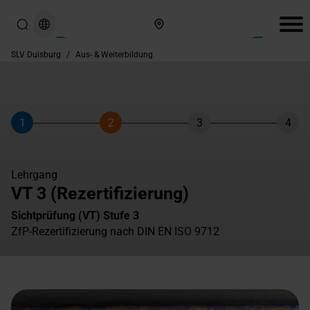
Hier finden Sie uns
SLV Duisburg
/
Aus- & Weiterbildung
1
2
3
4
Schritt
Schritt
Schritt
Schri
Lehrgang
VT 3 (Rezertifizierung)
Sichtprüfung (VT) Stufe 3
ZfP-Rezertifizierung nach DIN EN ISO 9712