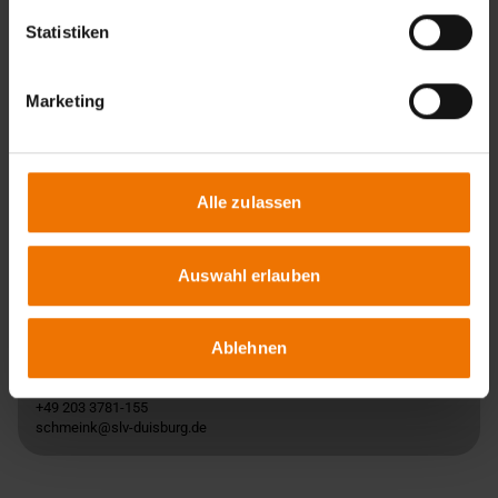
Übersicht
Statistiken
Unterrichtsform:
in Tagesform
Veranstaltungsort:
Marketing
Duisburg
Termine:
3
Alle zulassen
Termine & Anmeldung
Auswahl erlauben
Ansprechpartner
Ablehnen
Helmut Schmeink
+49 203 3781-155
schmeink@slv-duisburg.de