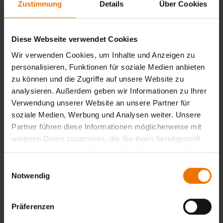
In der Stufe 3 erwarten Sie theoretische Prüfungselemente,
Zustimmung
Details
Über Cookies
die sich auf das Prüfverfahren und auf die DIN EN ISO
9712 beziehen (vorausgesetzt ist eine Anerkennung Ihrer
fortgesetzten praktischen Tätigkeit).
Diese Webseite verwendet Cookies
Welche Voraussetzung muss ich erfüllen?
Wir verwenden Cookies, um Inhalte und Anzeigen zu
personalisieren, Funktionen für soziale Medien anbieten
Bitte reichen Sie einen Zertifizierungsantrag bei der
Zertifizierungsstelle des TÜV Nord ein.
zu können und die Zugriffe auf unsere Website zu
Hierzu ist erforderlich:
analysieren. Außerdem geben wir Informationen zu Ihrer
Verwendung unserer Website an unsere Partner für
Bestätigung der ausreichenden Sehfähigkeit, wie bei der
soziale Medien, Werbung und Analysen weiter. Unsere
Erstzertifizierung.
Partner führen diese Informationen möglicherweise mit
Belege der fortgesetzten, zufriedenstellenden
weiteren Daten zusammen, die Sie ihnen bereitgestellt
Arbeitstätigkeit. Mindestens ein Prüfprotokoll pro Jahr –
haben oder die sie im Rahmen Ihrer Nutzung der Dienste
alle Produktsektoren (w, c, f, wp, t) müssen abgedeckt sein.
gesammelt haben.
Einwilligungsauswahl
Notwendig
Zurück
Präferenzen