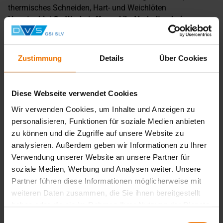
thermisches Schneiden, Hart- und Weichlöten
Hauptgebiet 2 - Werkstoffe und ihr Verhalten beim
Schweißen (23 Stunden)
Herstellen und Bezeichnen der Stähle, Werkstoffprüfung,
Aufbau und Eigenschaften der Metalle, Legierungen und
Zustimmung
Details
Über Cookies
Phasendiagramme, allgemeine Baustähle,
Feinkornbaustähle, legierte Stähle, Wärmebehandlung
Hauptgebiet 3 - Konstruktion und Gestaltung (6 Stunden)
Diese Webseite verwendet Cookies
Schweißverbindungen, Schweißnahtdarstellung
Wir verwenden Cookies, um Inhalte und Anzeigen zu
Hauptgebiet 4 - Fertigung und Anwendungstechnik (28
personalisieren, Funktionen für soziale Medien anbieten
Stunden)
zu können und die Zugriffe auf unsere Website zu
Qualitätssicherung, Schweißerprüfung, Bewertung,
Schweißanweisung, Eigenspannungen und Verzug,
analysieren. Außerdem geben wir Informationen zu Ihrer
Arbeitssicherheit, Messen, Kontrollieren und Aufzeichnen
Verwendung unserer Website an unsere Partner für
von Schweißdaten, zerstörungsfreie Werkstoffprüfung
soziale Medien, Werbung und Analysen weiter. Unsere
Partner führen diese Informationen möglicherweise mit
Prüfungen
weiteren Daten zusammen, die Sie ihnen bereitgestellt
haben oder die sie im Rahmen Ihrer Nutzung der Dienste
Schriftlich, mündlich und praktisch (23 Stunden)
gesammelt haben.
Einwilligungsauswahl
Lehrgangsabschluss