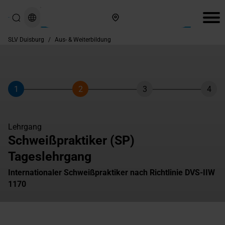
Hier finden Sie uns
SLV Duisburg
/
Aus- & Weiterbildung
1
2
3
4
Schritt
Schritt
Schritt
Schri
Lehrgang
Schweißpraktiker (SP)
Tageslehrgang
Internationaler Schweißpraktiker nach Richtlinie DVS-IIW
1170