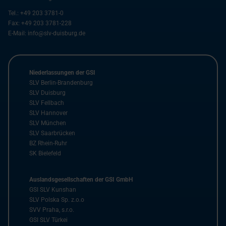
Tel.:
+49 203 3781-0
Fax:
+49 203 3781-228
E-Mail:
info@slv-duisburg.de
Niederlassungen der GSI
SLV Berlin-Brandenburg
SLV Duisburg
SLV Fellbach
SLV Hannover
SLV München
SLV Saarbrücken
BZ Rhein-Ruhr
SK Bielefeld
Auslandsgesellschaften der GSI GmbH
GSI SLV Kunshan
SLV Polska Sp. z.o.o
SVV Praha, s.r.o.
GSI SLV Türkei