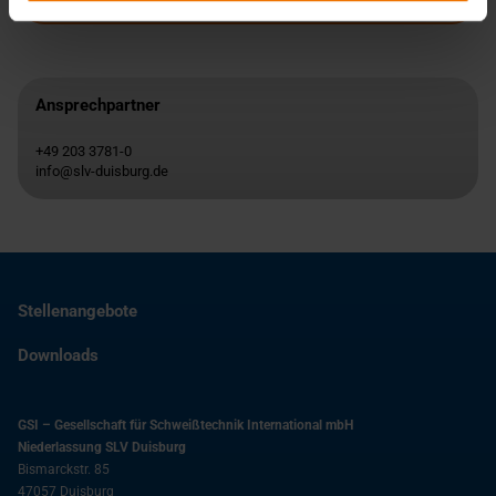
Ansprechpartner
+49 203 3781-0
info@slv-duisburg.de
Stellenangebote
Downloads
GSI – Gesellschaft für Schweißtechnik International mbH
Niederlassung SLV Duisburg
Bismarckstr. 85
47057
Duisburg