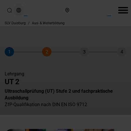
Hier finden Sie uns
SLV Duisburg
/
Aus- & Weiterbildung
1
2
3
4
Schritt
Schritt
Schritt
Schri
Lehrgang
UT 2
Ultraschallprüfung (UT) Stufe 2 und fachpraktische
Ausbildung
ZfP-Qualifikation nach DIN EN ISO 9712