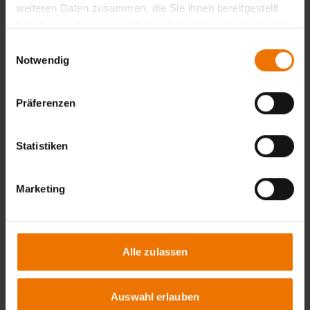
Voraudit durchgeführt werden, um eventuell noch
weiteren Daten zusammen, die Sie ihnen bereitgestellt
erforderlichen Qualifizierungsbedarf festzulegen und die
haben oder die sie im Rahmen Ihrer Nutzung der Dienste
weitere Vorgehensweise zu besprechen.
gesammelt haben.
Einwilligungsauswahl
Zur Qualifizierung von Schweißverfahren und Personal
Notwendig
kann ein spezifisches Angebot durch die entsprechende
Abteilung der GSI SLV unterbreitet werden.
Präferenzen
Statistiken
Ihre Vorteile
Marketing
Erlangung einer weltweit anerkannten Qualifizierung durch eine
unabhängige Prüf- und Zertifizierungsstelle.
Umfassende Erfahrung im Bereich der Fügetechnik sowie
langjährige Kontakte in die Schienenfahrzeugindustrie.
Betreuung von Herstellern durch Mitarbeiter mit langjähriger
Alle zulassen
Erfahrung auf dem Gebiet des Schienenfahrzeugbaus.
Die GSI SLV ist führend bei der Ausbildung und Qualifizierung von
Schweiß- und Schweißaufsichtspersonal.
Auswahl erlauben