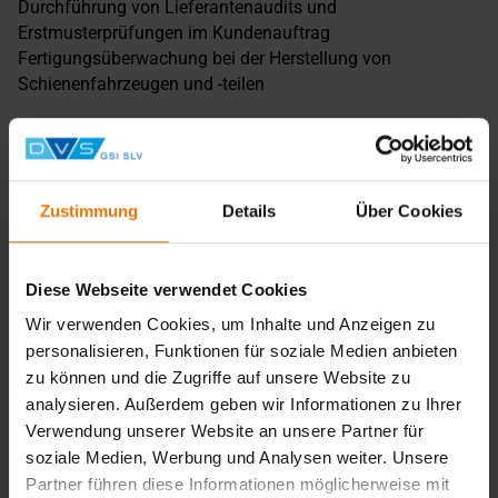
Durchführung von Lieferantenaudits und
Erstmusterprüfungen im Kundenauftrag
Fertigungsüberwachung bei der Herstellung von
Schienenfahrzeugen und -teilen
Beauftragung, zeitlicher Ablauf, Kosten:
Für eine Unternehmenszertifizierung nach DIN EN 15085-2
Zustimmung
Details
Über Cookies
füllt der Kunde ein Antragsformular mit
Betriebsbeschreibung nach entsprechenden Formblättern
von DVS ZERT aus.
Diese Webseite verwendet Cookies
Je nach Umfang der Produktgruppen und Erfordernis an
die Klassifizierungsstufe bekommt der Kunde ein
Wir verwenden Cookies, um Inhalte und Anzeigen zu
individuelles Angebot über die zu erwartenden Kosten.
personalisieren, Funktionen für soziale Medien anbieten
Der zeitliche Rahmen richtet sich nach den Festlegungen
zu können und die Zugriffe auf unsere Website zu
der ECWRV-Richtlinie Teil 1, um eine einheitliche
analysieren. Außerdem geben wir Informationen zu Ihrer
Vorgehensweise der verschiedenen Zertifizierungsstellen
Verwendung unserer Website an unsere Partner für
zu gewährleisten.
soziale Medien, Werbung und Analysen weiter. Unsere
Bei Erstzertifizierungen kann nach Kundenwunsch ein
Partner führen diese Informationen möglicherweise mit