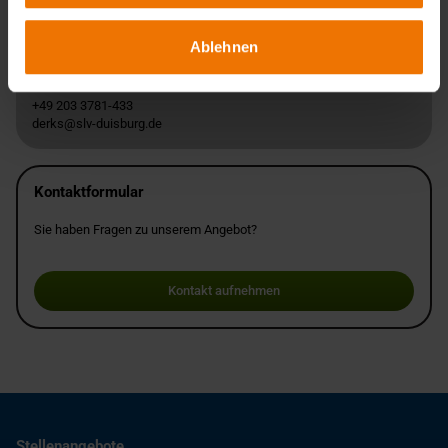
Ansprechpartner
Ablehnen
Andre Derks
+49 203 3781-433
derks@slv-duisburg.de
Kontaktformular
Sie haben Fragen zu unserem Angebot?
Kontakt aufnehmen
Stellenangebote