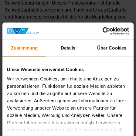
Schweißerprüfungen. Dieses Praxisseminar ist für alle
Schweißaufsichtspersonen und Fachkräfte aus Qualitäts-
und Abnahmestellen gedacht, die für die Beurteilung von
Arbeits-, Verfahrens- sowie Schweißerprüfungen zuständig
sind.
Hinweis
Zustimmung
Details
Über Cookies
Bitte Arbeitskittel mitbringen.
Diese Webseite verwendet Cookies
Zurück
Wir verwenden Cookies, um Inhalte und Anzeigen zu
personalisieren, Funktionen für soziale Medien anbieten
zu können und die Zugriffe auf unsere Website zu
Übersicht
analysieren. Außerdem geben wir Informationen zu Ihrer
Verwendung unserer Website an unsere Partner für
Unterrichtsform:
soziale Medien, Werbung und Analysen weiter. Unsere
in Tagesform
Partner führen diese Informationen möglicherweise mit
Veranstaltungsort:
Berlin
weiteren Daten zusammen, die Sie ihnen bereitgestellt
Termine: