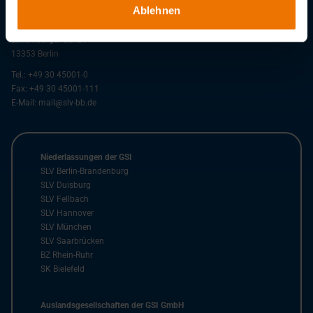
Ablehnen
GSI – Gesellschaft für Schweißtechnik International mbH
Niederlassung SLV Berlin-Brandenburg
Luxemburger Str. 21
13353
Berlin
Tel.:
+49 30 45001-0
Fax:
+49 30 45001-111
E-Mail:
mail@slv-bb.de
Niederlassungen der GSI
SLV Berlin-Brandenburg
SLV Duisburg
SLV Fellbach
SLV Hannover
SLV München
SLV Saarbrücken
BZ Rhein-Ruhr
SK Bielefeld
Auslandsgesellschaften der GSI GmbH