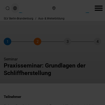
Hier finden Sie uns
SLV Berlin-Brandenburg
/
Aus- & Weiterbildung
1
2
3
4
Schritt
Schritt
Schritt
Schri
Seminar
Praxisseminar: Grundlagen der
Schliffherstellung
Teilnehmer