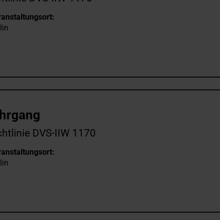
anstaltungsort:
lin
ehrgang
htlinie DVS-IIW 1170
anstaltungsort:
lin