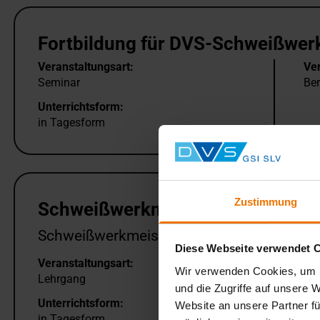
Fortbildung für DVS-Schweißwer
Veranstaltungsart:
Ver
Seminar
Ber
Unterrichtsform:
in Tagesform
Zustimmung
Schweißwerkmeister (SWM) Tage
Schweißwerkmeister nach Richtlinie DVS 
Diese Webseite verwendet 
Veranstaltungsart:
Ver
Wir verwenden Cookies, um I
Lehrgang
Ber
und die Zugriffe auf unsere 
Unterrichtsform:
Website an unsere Partner fü
in Tagesform