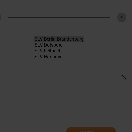
4
hritt
Schri