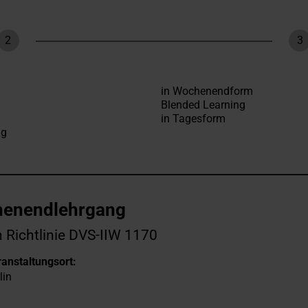
2
3
Schritt
Sc
henendlehrgang
 Richtlinie DVS-IIW 1170
anstaltungsort:
lin