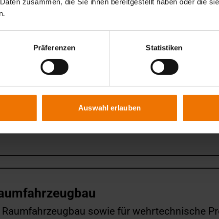
 Daten zusammen, die Sie ihnen bereitgestellt haben oder die s
n.
Präferenzen
Statistiken
spersonen
anstaltungsort:
lin
Auswahl erlauben
Raumfahrzeugbau
nd Raumfahrzeugbau sowie für wehrtechnische P