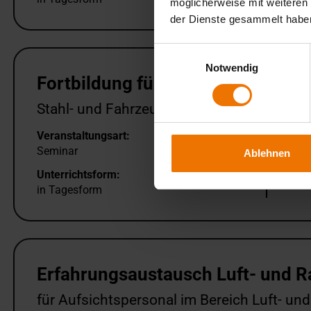
möglicherweise mit weiteren
der Dienste gesammelt habe
Einwilligungsauswahl
Notwendig
Fortbildung für Schweißaufsicht
Stahl- und Fahrzeugbau
Veranstaltungsart:
Ver
Seminar
Ber
Ablehnen
Unterrichtsform:
in Tagesform
Erfahrungsaustausch Luft- und 
für Aufsichtspersonal im Bereich Luft- u