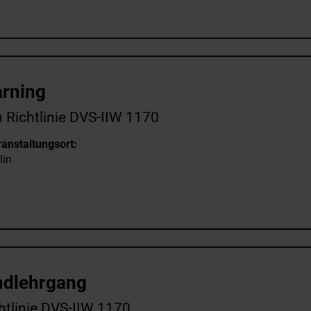
arning
 Richtlinie DVS-IIW 1170
anstaltungsort:
lin
ndlehrgang
htlinie DVS-IIW 1170