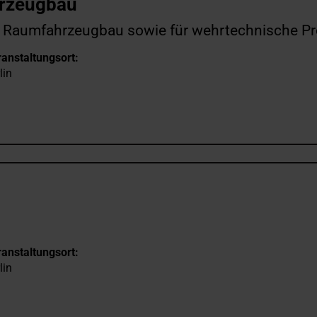
hrzeugbau
nd Raumfahrzeugbau sowie für wehrtechnische P
anstaltungsort:
lin
anstaltungsort:
lin