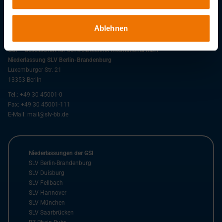
Downloads
Ablehnen
GSI – Gesellschaft für Schweißtechnik International mbH
Niederlassung SLV Berlin-Brandenburg
Luxemburger Str. 21
13353
Berlin
Tel.:
+49 30 45001-0
Fax:
+49 30 45001-111
E-Mail:
mail@slv-bb.de
Niederlassungen der GSI
SLV Berlin-Brandenburg
SLV Duisburg
SLV Fellbach
SLV Hannover
SLV München
SLV Saarbrücken