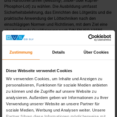
und Hartlötverfahren (Messing-, Silber- oder Kupfer-
Phosphor-Lot) zu wählen. Die Ausbildung umfasst
Sicherheitsbelehrung, das Einrichten des Lötgeräts und die
praktische Anwendung der Löttechniken nach den
einschlägigen Normen und Richtlinien, mit dem Ziel eine
abschließende Qualifizierung nach DIN EN ISO 13585
abzuschließen.
Lehrgangsabschluss
Zustimmung
Details
Über Cookies
Die Schulungsteilnehmer erhalten eine
Teilnahmebescheinigung sowie bei bestandener Prüfung
eine Prüfungsbescheinigung nach DIN EN ISO 13585.
Diese Webseite verwendet Cookies
Wir verwenden Cookies, um Inhalte und Anzeigen zu
Zurück
personalisieren, Funktionen für soziale Medien anbieten
zu können und die Zugriffe auf unsere Website zu
analysieren. Außerdem geben wir Informationen zu Ihrer
Verwendung unserer Website an unsere Partner für
Übersicht
soziale Medien, Werbung und Analysen weiter. Unsere
Partner führen diese Informationen möglicherweise mit