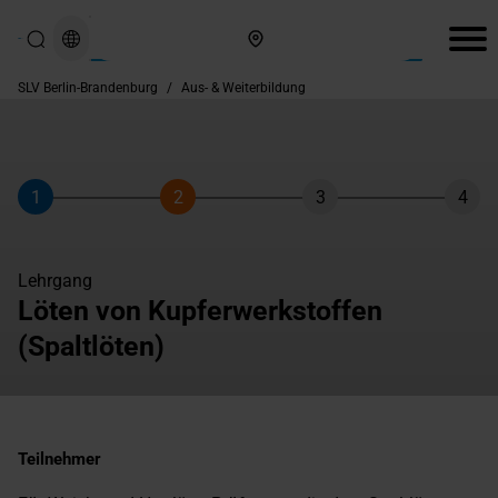
Hier finden Sie uns
SLV Berlin-Brandenburg
/
Aus- & Weiterbildung
1
2
3
4
Schritt
Schritt
Schritt
Schri
Lehrgang
Löten von Kupferwerkstoffen
(Spaltlöten)
Teilnehmer