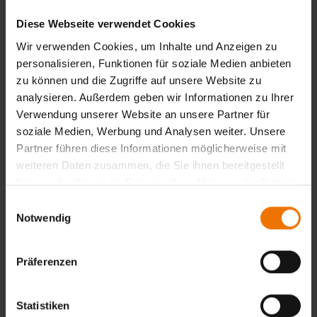
Diese Webseite verwendet Cookies
Management
Wir verwenden Cookies, um Inhalte und Anzeigen zu
Unsere Nachhaltigkeitsstrategie wird in alle
personalisieren, Funktionen für soziale Medien anbieten
Unternehmensstandards und -prozesse eingegliedert
zu können und die Zugriffe auf unsere Website zu
und konzernweit umgesetzt. Dabei legen wir
analysieren. Außerdem geben wir Informationen zu Ihrer
besonderen Wert auf Compliance, Integrität und
Verwendung unserer Website an unsere Partner für
ethisches Verhalten. Anliegen und Sorgen unserer
soziale Medien, Werbung und Analysen weiter. Unsere
Mitarbeiter werden ernst genommen. Hinweise auf
Partner führen diese Informationen möglicherweise mit
Risiken und Kritik – sowohl intern als auch extern –
weiteren Daten zusammen, die Sie ihnen bereitgestellt
nutzen wir als wertvolle Chancen. Die GSI lebt eine
haben oder die sie im Rahmen Ihrer Nutzung der Dienste
konstruktive Fehlerkultur, wo Fehler und Kritik als
gesammelt haben.
Einwilligungsauswahl
Lernmöglichkeiten betrachtet und die Ursachen gezielt
Notwendig
angegangen werden. So trägt Compliance wesentlich
zur nachhaltigen und erfolgreichen Entwicklung
unseres Unternehmens bei.
Präferenzen
Transparenz & Berichterstattung
Statistiken