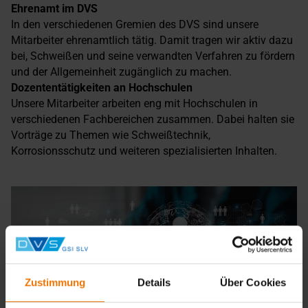
Ehrenamt im DVS
In den verschiedenen Gremien des DVS sind unsere
Mitarbeiter ehrenamtlich tätig. Damit tragen wir aktiv dazu
bei, Schweißen und seine verwandten Verfahren zu fördern
und der Allgemeinheit zugänglich zu machen.
Dozententätigkeiten an Hochschulen
Unsere Mitarbeiter arbeiten eng mit Hochschulen in
verschiedenen Fachbereichen zusammen. Dabei halten sie
Vorträge zu Themen wie Schweißtechnik,
Korrosionsschutz und weiteren spezialisierten Inhalten.
Zustimmung
Details
Über Cookies