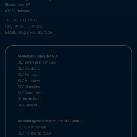
Bismarckstr. 85
47057
Duisburg
Tel.:
+49 203 3781-0
Fax:
+49 203 3781-228
E-Mail:
info@slv-duisburg.de
Niederlassungen der GSI
SLV Berlin-Brandenburg
SLV Duisburg
SLV Fellbach
SLV Hannover
SLV München
SLV Saarbrücken
BZ Rhein-Ruhr
SK Bielefeld
Auslandsgesellschaften der GSI GmbH
GSI SLV Kunshan
SLV Polska Sp. z.o.o