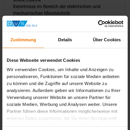
Kenntnisse im Bereich der elektrischen und
mechanischen Messtechnik
Sehr gute Deutsch- (mind. C1) und
Englischkenntnisse (mind. B2) in Wort und Schrift
Gute MS-Office Kenntnisse inkl. sicherer Umgang
mit Formeln und Grafikerstellung sowie VBA in
Zustimmung
Details
Über Cookies
EXCEL
Gute rhetorische Fähigkeiten und Freude am
Vortragen, auch in englischer Sprache
Diese Webseite verwendet Cookies
Flexibilität und Bereitschaft zu Reisetätigkeiten (In-
Wir verwenden Cookies, um Inhalte und Anzeigen zu
und Ausland)
personalisieren, Funktionen für soziale Medien anbieten
Führerschein Klasse B
zu können und die Zugriffe auf unsere Website zu
Bereitschaft zur Weiterbildung
analysieren. Außerdem geben wir Informationen zu Ihrer
Verwendung unserer Website an unsere Partner für
soziale Medien, Werbung und Analysen weiter. Unsere
Partner führen diese Informationen möglicherweise mit
Wir bieten
weiteren Daten zusammen, die Sie ihnen bereitgestellt
haben oder die sie im Rahmen Ihrer Nutzung der Dienste
Leistungsgerechte Bezahlung und