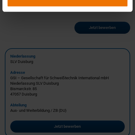
Jetzt bewerben
Niederlassung
SLV Duisburg
Adresse
GSI – Gesellschaft für Schweißtechnik International mbH
Niederlassung SLV Duisburg
Bismarckstr. 85
47057
Duisburg
Abteilung
Aus- und Weiterbildung / ZB (DU)
Jetzt bewerben