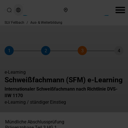
Hier finden Sie uns
SLV Fellbach
/
Aus- & Weiterbildung
1
2
3
4
Schritt
Schritt
Schritt
Schri
e-Learning
Schweißfachmann (SFM) e-Learning
Internationaler Schweißfachmann nach Richtlinie DVS-
IIW 1170
e-Learning / ständiger Einstieg