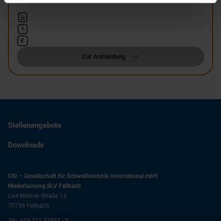
Zur Anmeldung
Stellenangebote
Downloads
GSI – Gesellschaft für Schweißtechnik International mbH
Niederlassung SLV Fellbach
Lise-Meitner-Straße 13
70736
Fellbach
Tel.:
+49 711 57544 - 0