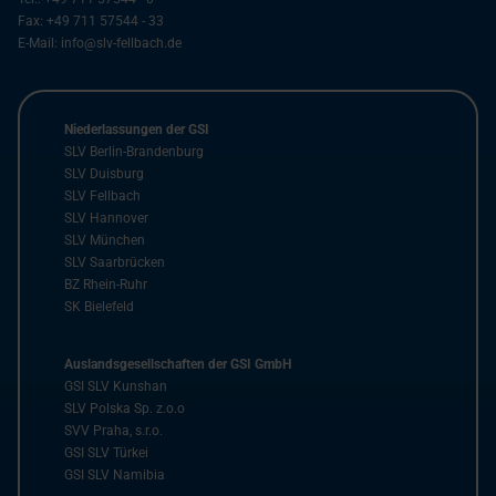
Fax:
+49 711 57544 - 33
E-Mail:
info@slv-fellbach.de
Niederlassungen der GSI
SLV Berlin-Brandenburg
SLV Duisburg
SLV Fellbach
SLV Hannover
SLV München
SLV Saarbrücken
BZ Rhein-Ruhr
SK Bielefeld
Auslandsgesellschaften der GSI GmbH
GSI SLV Kunshan
SLV Polska Sp. z.o.o
SVV Praha, s.r.o.
GSI SLV Türkei
GSI SLV Namibia