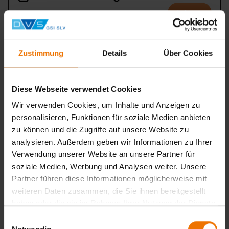
Anfragen
Zustimmung
Details
Über Cookies
Präsenzphase Teil 3 HG 2
06.11.2026 – 12.11.2026
Fellbach
Diese Webseite verwendet Cookies
Anfragen
Wir verwenden Cookies, um Inhalte und Anzeigen zu
personalisieren, Funktionen für soziale Medien anbieten
zu können und die Zugriffe auf unsere Website zu
analysieren. Außerdem geben wir Informationen zu Ihrer
Präsenzphase Teil 3 HG 3
Verwendung unserer Website an unsere Partner für
soziale Medien, Werbung und Analysen weiter. Unsere
24.11.2026 – 27.11.2026
Fellbach
Partner führen diese Informationen möglicherweise mit
Anfragen
weiteren Daten zusammen, die Sie ihnen bereitgestellt
haben oder die sie im Rahmen Ihrer Nutzung der Dienste
gesammelt haben.
Einwilligungsauswahl