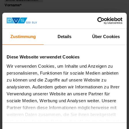
Vorname
Nachname
Zustimmung
Details
Über Cookies
Unternehmen
Diese Webseite verwendet Cookies
E-Mail-Adresse
Wir verwenden Cookies, um Inhalte und Anzeigen zu
personalisieren, Funktionen für soziale Medien anbieten
zu können und die Zugriffe auf unsere Website zu
Telefonnummer
analysieren. Außerdem geben wir Informationen zu Ihrer
Verwendung unserer Website an unsere Partner für
soziale Medien, Werbung und Analysen weiter. Unsere
Faxnummer
Partner führen diese Informationen möglicherweise mit
weiteren Daten zusammen, die Sie ihnen bereitgestellt
haben oder die sie im Rahmen Ihrer Nutzung der Dienste
gesammelt haben.