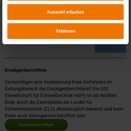
Auswahl erlauben
Broschüre Verfahrensprüfung
Ablehnen
Druckgeräterichtlinie
Sie benötigen eine Anerkennung Ihres Verfahrens im
Geltungsbereich der Druckgeräterichtlinie? Die GSI
(Gesellschaft für Schweißtechnik mbH) ist als Notified
Body durch die Zentralstelle der Länder für
Sicherheitstechnik (ZLS) diesbezüglich benannt und kann
Ihnen auch dahingehend behilflich sein:
Druckgeräterichtlinie