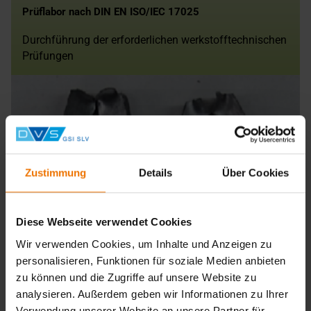
Prüflabor nach DIN EN ISO/IEC 17025
Durchführung der erforderlichen werkstofftechnischen
Prüfungen
Zustimmung
Details
Über Cookies
Diese Webseite verwendet Cookies
Inspektionsstelle nach DIN EN ISO/IEC 17020
Wir verwenden Cookies, um Inhalte und Anzeigen zu
personalisieren, Funktionen für soziale Medien anbieten
Bewertung der Ergebnisse aus der Abnahme vor Ort
zu können und die Zugriffe auf unsere Website zu
und der Ergebnisse aus dem Prüflabor, Erstellen der
analysieren. Außerdem geben wir Informationen zu Ihrer
WPQR
Verwendung unserer Website an unsere Partner für