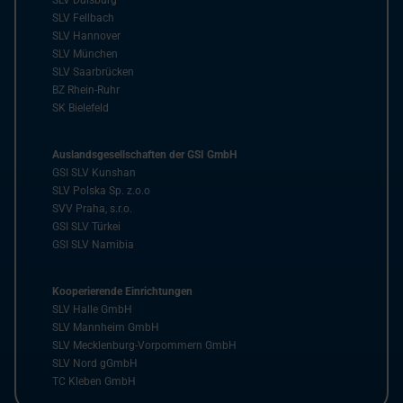
SLV Fellbach
SLV Hannover
SLV München
SLV Saarbrücken
BZ Rhein-Ruhr
SK Bielefeld
Auslandsgesellschaften der GSI GmbH
GSI SLV Kunshan
SLV Polska Sp. z.o.o
SVV Praha, s.r.o.
GSI SLV Türkei
GSI SLV Namibia
Kooperierende Einrichtungen
SLV Halle GmbH
SLV Mannheim GmbH
SLV Mecklenburg-Vorpommern GmbH
SLV Nord gGmbH
TC Kleben GmbH