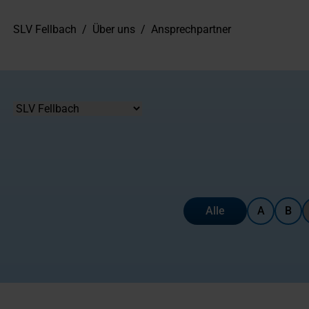
SLV Fellbach
/
Über uns
/
Ansprechpartner
Standort
Alle
A
B