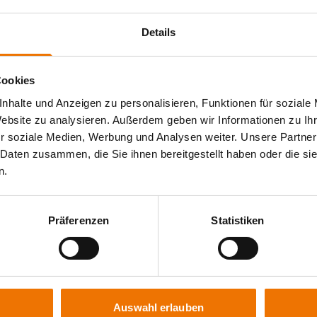
Details
gregorius@slv-fellbach.de
+49 711 5
P
hahn@slv-fellbach.de
+49 711 5
Cookies
nhalte und Anzeigen zu personalisieren, Funktionen für soziale
he
henrich@slv-fellbach.de
+49 711 5
Website zu analysieren. Außerdem geben wir Informationen zu I
r soziale Medien, Werbung und Analysen weiter. Unsere Partner
 Daten zusammen, die Sie ihnen bereitgestellt haben oder die s
- &
herbst@slv-fellbach.de
0711 5754
n.
herrmann@slv-fellbach.de
+49 711 5
Präferenzen
Statistiken
Aus- &
kling@slv-fellbach.de
+49 711 5
chreferent
koller@slv-fellbach.de
+49 711 5
Auswahl erlauben