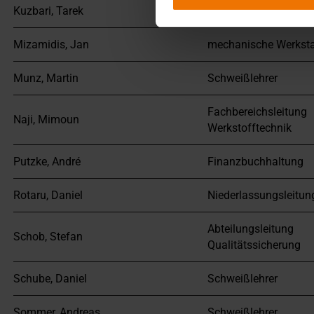
Kuzbari, Tarek
Schweißlehrer
Mizamidis, Jan
mechanische Werksta
Munz, Martin
Schweißlehrer
Fachbereichsleitung
Naji, Mimoun
Werkstofftechnik
Putzke, André
Finanzbuchhaltung
Rotaru, Daniel
Niederlassungsleitun
Abteilungsleitung
Schob, Stefan
Qualitätssicherung
Schube, Daniel
Schweißlehrer
Sommer, Andreas
Schweißlehrer