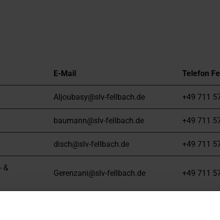
E-Mail
Telefon Fe
Aljoubasy@slv-fellbach.de
+49 711 57
baumann@slv-fellbach.de
+49 711 5
disch@slv-fellbach.de
+49 711 5
- &
Gerenzani@slv-fellbach.de
+49 711 5
- &
gregorius-j@slv-fellbach.de
+49 711 5