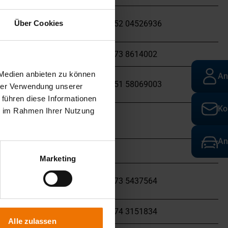
Über Cookies
7544-31
+49 152 04526936
7544-48
+49 173 8614002
 Medien anbieten zu können
An
7544-37
+49 151 58069003
hrer Verwendung unserer
 führen diese Informationen
Ko
ie im Rahmen Ihrer Nutzung
4-14
/
An
7544-39
/
Marketing
7544-34
+49 173 5437564
7544-23
+49 174 3151834
Alle zulassen