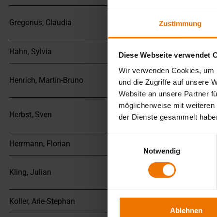
Sachbearbeitung
Gregorius, Claudia
Zustimmung
Qualitätssicherung
Hahn, Sylvia
Sachbearbeitung CF
Diese Webseite verwendet 
Wir verwenden Cookies, um I
Teamleitung Praktisc
Henrich, Martin-Bruno
und die Zugriffe auf unsere 
Ausbildung
Website an unsere Partner fü
möglicherweise mit weiteren
Sachbearbeitung Aus
Herbst, Sven
der Dienste gesammelt habe
Weiterbildung
Einwilligungsauswahl
Herrmann, Florian
Schweißlehrer
Notwendig
Fachbereichsleitung 
Kling, Julian
Weiterbildung
Koller, Arie-Stephan
Auditor/Inspektor/Fa
Ablehnen