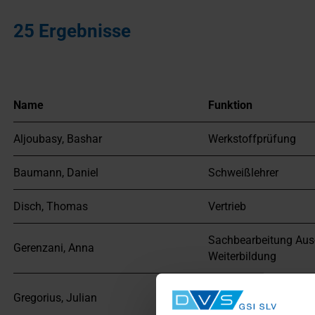
25 Ergebnisse
Name
Funktion
Aljoubasy, Bashar
Werkstoffprüfung
Baumann, Daniel
Schweißlehrer
Disch, Thomas
Vertrieb
Sachbearbeitung Aus
Gerenzani, Anna
Weiterbildung
Sachbearbeitung Aus
Gregorius, Julian
Weiterbildung