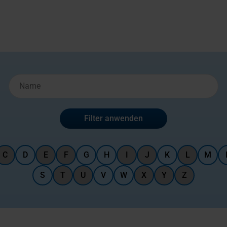
Name
Filter anwenden
C
D
E
F
G
H
I
J
K
L
M
S
T
U
V
W
X
Y
Z