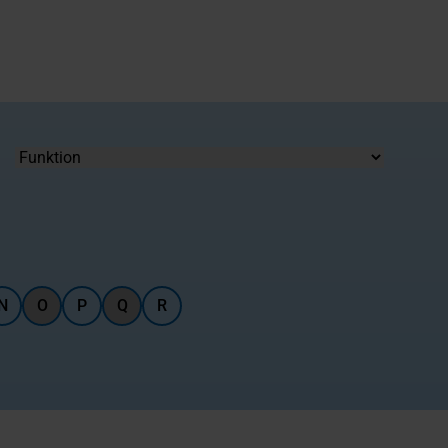
Funktion
N
O
P
Q
R