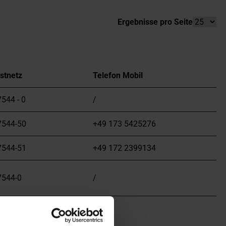
Ergebnisse pro Seite
stnetz
Telefon Mobil
544 - 0
/
7544-50
+49 173 5425276
7544-51
+49 172 2399134
7544-0
/
7544-11
/