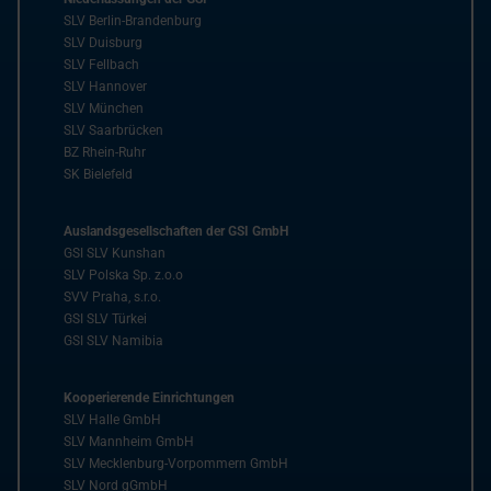
SLV Berlin-Brandenburg
SLV Duisburg
SLV Fellbach
SLV Hannover
SLV München
SLV Saarbrücken
BZ Rhein-Ruhr
SK Bielefeld
Auslandsgesellschaften der GSI GmbH
GSI SLV Kunshan
SLV Polska Sp. z.o.o
SVV Praha, s.r.o.
GSI SLV Türkei
GSI SLV Namibia
Kooperierende Einrichtungen
SLV Halle GmbH
SLV Mannheim GmbH
SLV Mecklenburg-Vorpommern GmbH
SLV Nord gGmbH