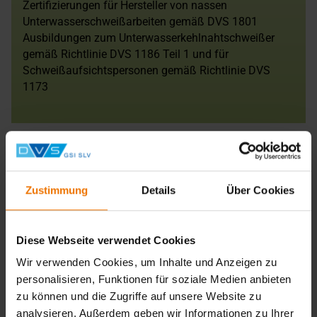
Zertifizierungen für Hersteller von nassen
Unterwasserschweißarbeiten gemäß DVS 1801
Ausbildungen zum Unterwasserkehlnahtschweißer
gemäß Richtlinie DVS 1186 Teil 1 und für
Schweißaufsichtspersonen gemäß Richtlinie DVS
1173
Darüber hinaus ist die SLV Hannover als Leitstelle
Mitveranstalter der Fachtagung „Unterwassertechnik“ und
Mitglied der Arbeitsgruppe und des Fachausschusses V4
Zustimmung
Details
Über Cookies
„Unterwassertechnik“ des Ausschusses für Bildung und
Technik im DVS. Neben den nationalen Tätigkeiten ist die
SLV Hannover auch in der internationalen Arbeitsgruppe
Diese Webseite verwendet Cookies
WG 1 „Qualification of welders for underwater welding“
des Technischen Komitees ISO/TC 44/SC 11, die u.a. für
Wir verwenden Cookies, um Inhalte und Anzeigen zu
die Überarbeitung der Normen ISO 15618-1
personalisieren, Funktionen für soziale Medien anbieten
(Schweißerprüfung) und ISO 15614-9 (Verfahrensprüfung)
zu können und die Zugriffe auf unsere Website zu
verantwortlich ist, tätig und begleitet als PbA-Mitglied
analysieren. Außerdem geben wir Informationen zu Ihrer