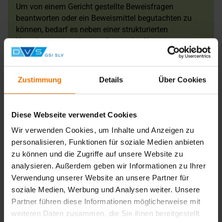
Um von einem Gericht gestellte Beweisfragen
beantworten oder ein Beweismittel begutachten zu
können, bedarf es neben einer strukturierten
Vorgehensweise einer umfassenden Kompetenz in
dem jeweiligen Fachgebiet und die Beherrschung der
deutschen Sprache in Wort und Schrift.
Diese Anforderungen werden durch die GSI-SLV
Zustimmung
Details
Über Cookies
Mitarbeiter erbracht. Dazu gehören neben dem
Einbinden der Mitarbeiter in das QM-System der GSI
mbH auch das Umsetzen der normativen Vorgaben in
Diese Webseite verwendet Cookies
der täglichen Praxis und eine fachübergreifende
Wir verwenden Cookies, um Inhalte und Anzeigen zu
Zusammenarbeit zwischen verschiedenen Bereichen.
personalisieren, Funktionen für soziale Medien anbieten
Ergänzend sichern regelmäßig durchzuführende
zu können und die Zugriffe auf unsere Website zu
Weiterbildungen sowie die Mitarbeit in nationalen /
internationalen Normungsgremien und / oder
analysieren. Außerdem geben wir Informationen zu Ihrer
Fachverbänden das Aufrechterhalten der Kompetenz
Verwendung unserer Website an unsere Partner für
ab.
soziale Medien, Werbung und Analysen weiter. Unsere
Partner führen diese Informationen möglicherweise mit
weiteren Daten zusammen, die Sie ihnen bereitgestellt