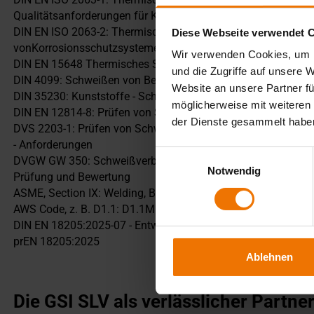
Qualitätsanforderungen für Korrosionsschutzsysteme
DIN EN ISO 2063-2: Thermisches Spritzen - Zink, Aluminium u
Diese Webseite verwendet 
vonKorrosionsschutzsystemen
Wir verwenden Cookies, um I
DIN EN 15648 Thermisches Spritzen – Bauteilbezogene Ver
und die Zugriffe auf unsere 
DIN 4099: Schweißen von Betonstahl - Ausführung und Prüf
Website an unsere Partner fü
DIN 35230: Kunststoffe - Schweißen von thermoplastischen 
möglicherweise mit weiteren
DIN EN 12814-8: Prüfen von Schweißverbindungen aus thermo
der Dienste gesammelt habe
DVS 2203-1: Prüfen von Schweißverbindungen an Tafeln und
- Anforderungen
Einwilligungsauswahl
DVGW GW 350: Schweißverbindungen an Rohrleitungen aus St
Notwendig
Prüfung und Bewertung
ASME, Section IX: Welding, Brazing, and Fusing Procedures; 
AWS Code, z. B. D1.1: D1.1M Structural Welding Code - Steel
DIN EN 18205:2025-07 - Entwurf: Qualifizierung von Schweiß
prEN 18205:2025
Ablehnen
Die GSI SLV als verlässlicher Partne