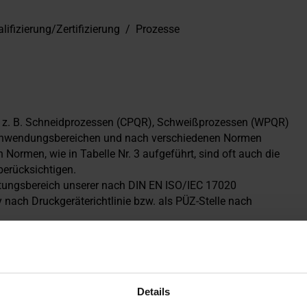
lifizierung/Zertifizierung
/
Prozesse
ie z. B. Schneidprozessen (CPQR), Schweißprozessen (WPQR)
 Anwendungsbereichen und nach verschiedenen Normen
Normen, wie in Tabelle Nr. 3 aufgeführt, sind oft auch die
erücksichtigen.
eltungsbereich unserer nach DIN EN ISO/IEC 17020
dy nach Druckgeräterichtlinie bzw. als PÜZ-Stelle nach
V außerhalb des akkreditieren Bereiches, der Druckgeräte
scher Schnitte - Geometrische Produktspezifikation und
Details
d ihre Legierungen - Teil 1: Bauteilgestaltung und