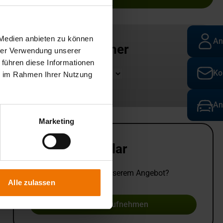
 Medien anbieten zu können
An
Ansprechpartner
hrer Verwendung unserer
 führen diese Informationen
Ko
Standort
ie im Rahmen Ihrer Nutzung
An
Marketing
Kontaktformular
Sie haben Fragen zu unserem Angebot?
Alle zulassen
Kontakt aufnehmen