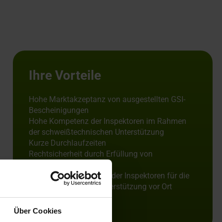
Ihre Vorteile
Hohe Marktakzeptanz von ausgestellten GSI-
Bescheinigungen
Hohe Kompetenz der Inspektoren im Rahmen
der schweißtechnischen Unterstützung
Kurze Durchlaufzeiten
Rechtsicherheit durch Erfüllung von
Normenvorgaben
Hohe Reisebereitschaft der Inspektoren für die
schweißtechnische Unterstützung vor Ort
(weltweit)
Über Cookies