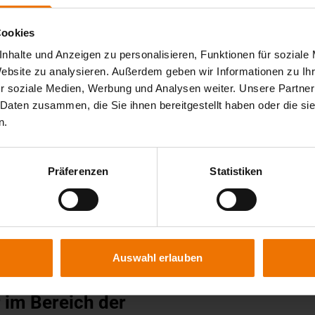
nd ihre Legierungen - Teil 2: Ausführung
Cookies
nhalte und Anzeigen zu personalisieren, Funktionen für soziale
fahrensprüfung
Website zu analysieren. Außerdem geben wir Informationen zu I
ung
r soziale Medien, Werbung und Analysen weiter. Unsere Partner
Kunststoffen - Angaben zu Schweißverfahren
 Daten zusammen, die Sie ihnen bereitgestellt haben oder die s
plastischen Kunststoffen - Teil 8: Anforderungen
n.
 Rohren aus thermoplastischen Kunststoffen -Prüfverfahren
ahl in der Gas- und Wasserversorgung - Herstellung,
Präferenzen
Statistiken
Welders; Brazers; and Welding, Brazing and Fusing Operators
verfahren für Kunststoffe; Deutsche und Englische Fassung
Auswahl erlauben
r im Bereich der