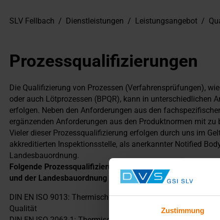
SLV Fellbach
/
Dienstleistungen
/
Leistungsangebot
/
Qua
Prozessqualifizierungen
Die Qualifizierung von Prozessen (Verfahrensprüfungen), w
oder auch Lötprozessen (BPQR), kann in unterschiedlichen
erfolgen. Neben den Anforderungen aus den fachspezifischen 
ergänzenden Anforderungen aus den Produktnormen mit zu b
Vieler dieser Prozessqualifizierung erfolgen durch uns im G
akkreditierten Inspektionsstelle, als anerkannter Notified Bo
Landesbauordnung.
Folgende Prozessqualifizierungen werden durch die GSI SL
und der Landesbauordnung zusätzlich angeboten:
DIN EN ISO 9013: Thermisches Schneiden - Einteilung thermi
Qualität
Zustimmung
DIN EN ISO 2063-1: Thermisches Spritzen - Zink, Aluminium un