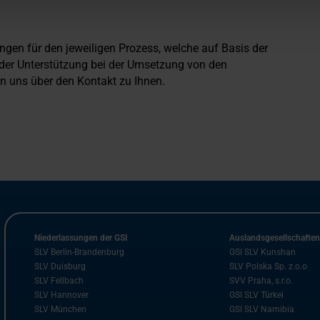
ngen für den jeweiligen Prozess, welche auf Basis der
der Unterstützung bei der Umsetzung von den
n uns über den Kontakt zu Ihnen.
Niederlassungen der GSI
Auslandsgesellschafte
SLV Berlin-Brandenburg
GSI SLV Kunshan
SLV Duisburg
SLV Polska Sp. z.o.o
SLV Fellbach
SVV Praha, s.r.o.
SLV Hannover
GSI SLV Türkei
SLV München
GSI SLV Namibia