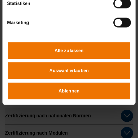
Statistiken
764-5 sowie AD 2000 Merkblatt W 0)
Schulung von Schweißaufsichtspersonen und
Prüfpersonal
Marketing
Ihre Möglichkeiten der Zertifizierung
Alle zulassen
Wir unterstützen Sie als notifizierte Stelle bei der Abnahme
von Druckgeräten oder der Auditierung Ihres
Auswahl erlauben
Qualitätsmanagement-Systems.
Sie haben die Möglichkeit, Ihr Druckgerät auf Basis der
Auswahl eines der folgenden Module oder auch teilweise
Ablehnen
in Kombination der Module entsprechend zertifizieren zu
lassen.
Zertifizierung nach nationalen Normen
Zertifizierung nach Modulen