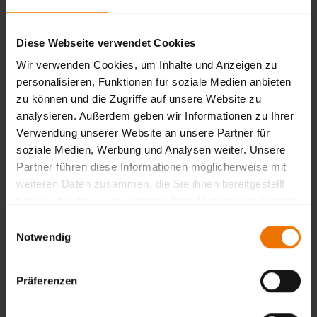
Diese Webseite verwendet Cookies
Unsere Leistungen für Sie
Wir verwenden Cookies, um Inhalte und Anzeigen zu
personalisieren, Funktionen für soziale Medien anbieten
Betreuung im Rahmen der Herstellung von
zu können und die Zugriffe auf unsere Website zu
Druckgeräten und Baugruppen
analysieren. Außerdem geben wir Informationen zu Ihrer
Durchführung von Entwurfsprüfungen
Verwendung unserer Website an unsere Partner für
Prüfung und Zertifizierung von Druckgeräten in den
soziale Medien, Werbung und Analysen weiter. Unsere
jeweiligen Fertigungsstätten des Herstellers
Partner führen diese Informationen möglicherweise mit
Überprüfung und Zertifizierung von
Qualitätssicherungssystemen (z.B. nach DIN EN ISO
weiteren Daten zusammen, die Sie ihnen bereitgestellt
3834-2/3 oder AD 2000 HP0)
haben oder die sie im Rahmen Ihrer Nutzung der Dienste
Qualifizierung von Fügepersonal (z.B. nach DIN EN
gesammelt haben.
Einwilligungsauswahl
ISO 9606-1, DIN EN 13067 oder DVS 2212-1)
Notwendig
Qualifizierung von Fügeverfahren z.B. nach DN EN ISO
15614-1, AD 2000 Merkblatt HP 2/1 bzw. HP 5/2 oder
Präferenzen
DIN EN 18205:2025-07 – Entwurf (Kunststoffe)
Werkstoffbegutachtungen (PMA)
Qualifikation von Werkstoffherstellern (z.B. DIN EN