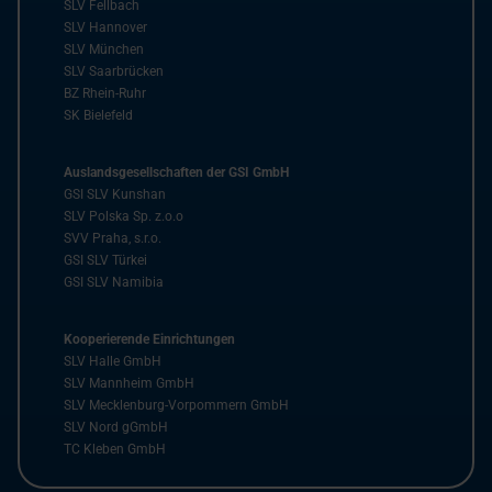
SLV Fellbach
SLV Hannover
SLV München
SLV Saarbrücken
BZ Rhein-Ruhr
SK Bielefeld
Auslandsgesellschaften der GSI GmbH
GSI SLV Kunshan
SLV Polska Sp. z.o.o
SVV Praha, s.r.o.
GSI SLV Türkei
GSI SLV Namibia
Kooperierende Einrichtungen
SLV Halle GmbH
SLV Mannheim GmbH
SLV Mecklenburg-Vorpommern GmbH
SLV Nord gGmbH
TC Kleben GmbH