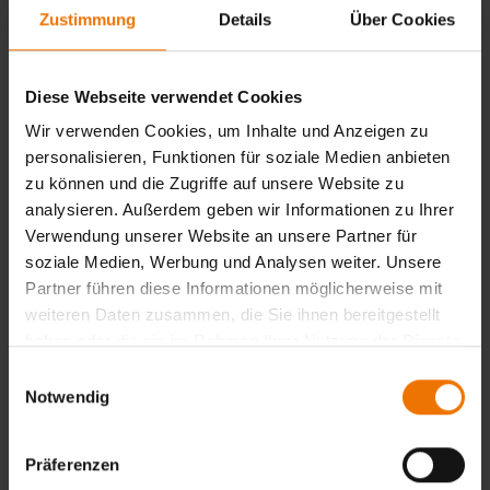
Zustimmung
Details
Über Cookies
Anfragen
Diese Webseite verwendet Cookies
Präsenzphase Teil 3 HG 3
Wir verwenden Cookies, um Inhalte und Anzeigen zu
personalisieren, Funktionen für soziale Medien anbieten
13.11.2026 – 17.11.2026
Fellbach
zu können und die Zugriffe auf unsere Website zu
analysieren. Außerdem geben wir Informationen zu Ihrer
Anfragen
Verwendung unserer Website an unsere Partner für
soziale Medien, Werbung und Analysen weiter. Unsere
Partner führen diese Informationen möglicherweise mit
Präsenzphase Teil 3 HG 4
weiteren Daten zusammen, die Sie ihnen bereitgestellt
haben oder die sie im Rahmen Ihrer Nutzung der Dienste
gesammelt haben.
20.11.2026 – 24.11.2026
Fellbach
Einwilligungsauswahl
Notwendig
Anfragen
Präferenzen