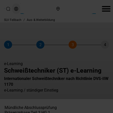
Hier finden Sie uns
SLV Fellbach
/
Aus- & Weiterbildung
1
2
3
4
Schritt
Schritt
Schritt
Schri
e-Learning
Schweißtechniker (ST) e-Learning
Internationaler Schweißtechniker nach Richtlinie DVS-IIW
1170
e-Learning / ständiger Einstieg