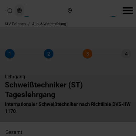
Hier finden Sie uns
SLV Fellbach
/
Aus- & Weiterbildung
1
2
3
4
Schritt
Schritt
Schritt
Schri
Lehrgang
Schweißtechniker (ST)
Tageslehrgang
Internationaler Schweißtechniker nach Richtlinie DVS-IIW
1170