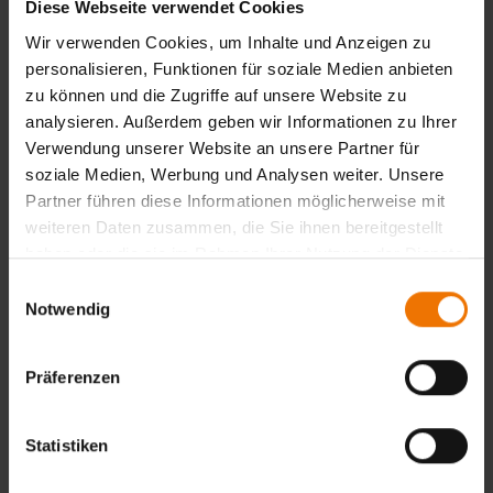
05.10.2026 – 14.10.2026
Fellbach
Diese Webseite verwendet Cookies
1.935,00 €
Auswählen
Wir verwenden Cookies, um Inhalte und Anzeigen zu
personalisieren, Funktionen für soziale Medien anbieten
zu können und die Zugriffe auf unsere Website zu
analysieren. Außerdem geben wir Informationen zu Ihrer
Teil 3
Verwendung unserer Website an unsere Partner für
soziale Medien, Werbung und Analysen weiter. Unsere
15.10.2026 – 14.12.2026
Fellbach
Partner führen diese Informationen möglicherweise mit
5.875,00 €
weiteren Daten zusammen, die Sie ihnen bereitgestellt
Auswählen
haben oder die sie im Rahmen Ihrer Nutzung der Dienste
gesammelt haben.
Einwilligungsauswahl
Notwendig
Prüfung Teil 3
Präferenzen
14.12.2026
Fellbach
1.090,00 €
Auswählen
Statistiken