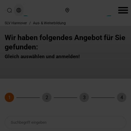
Hier finden Sie uns
SLV Hannover
/
Aus- & Weiterbildung
Wir haben folgendes Angebot für Sie
gefunden:
Gleich auswählen und anmelden!
1
2
3
4
Schritt
Schritt
Schritt
Schri