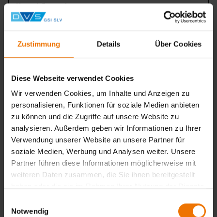
Veranstaltungsart:
Seminar
Unterrichtsform:
in Tagesform
Zustimmung
Details
Über Cookies
Veranstaltungsort:
Hannover
Diese Webseite verwendet Cookies
Weiter
Wir verwenden Cookies, um Inhalte und Anzeigen zu
personalisieren, Funktionen für soziale Medien anbieten
zu können und die Zugriffe auf unsere Website zu
Weiterbildung für Schweißfachleute
analysieren. Außerdem geben wir Informationen zu Ihrer
Veranstaltungsart:
Verwendung unserer Website an unsere Partner für
Seminar
soziale Medien, Werbung und Analysen weiter. Unsere
Unterrichtsform:
Partner führen diese Informationen möglicherweise mit
in Tagesform
weiteren Daten zusammen, die Sie ihnen bereitgestellt
Veranstaltungsort:
haben oder die sie im Rahmen Ihrer Nutzung der Dienste
Hannover
gesammelt haben.
Einwilligungsauswahl
Weiter
Notwendig