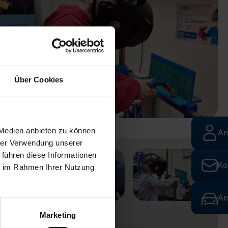
Über Cookies
 Medien anbieten zu können
An
hrer Verwendung unserer
 führen diese Informationen
Ko
ie im Rahmen Ihrer Nutzung
An
Marketing