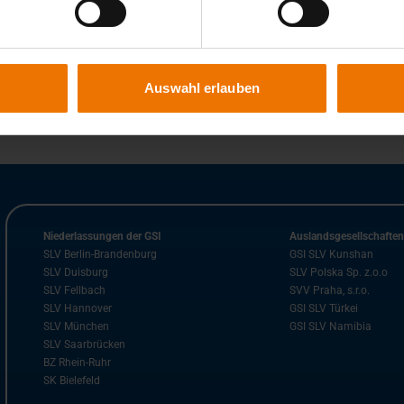
Auswahl erlauben
Niederlassungen der GSI
Auslandsgesellschafte
SLV Berlin-Brandenburg
GSI SLV Kunshan
SLV Duisburg
SLV Polska Sp. z.o.o
SLV Fellbach
SVV Praha, s.r.o.
SLV Hannover
GSI SLV Türkei
SLV München
GSI SLV Namibia
SLV Saarbrücken
BZ Rhein-Ruhr
SK Bielefeld