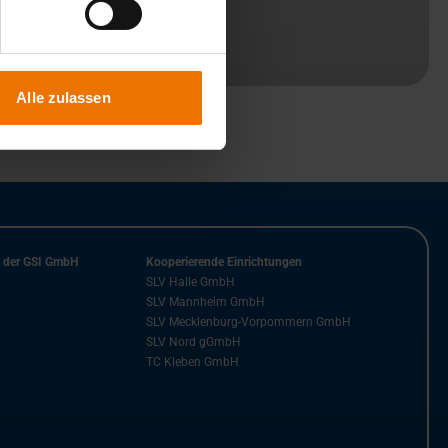
Alle zulassen
n der GSI GmbH
Kooperierende Einrichtungen
SLV Halle GmbH
SLV Mannheim GmbH
SLV Mecklenburg-Vorpommern GmbH
SLV Nord gGmbH
TC Kleben GmbH