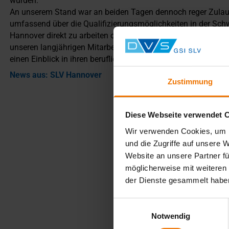
wurden.
An unserem Stand war an beiden Tagen dennoch reger Zulauf
umfassend über die Qualifizierungsmöglichkeiten in der Sch
Hannover direkt zu arbeiten oder eine Berufsausbildung zu a
unseren langjährigen Mitarbeitern, sondern auch mit unseren
einen Einblick in ihren beruflichen Alltag bei uns vermittelten
News aus: SLV Hannover
Zustimmung
Diese Webseite verwendet 
Wir verwenden Cookies, um I
und die Zugriffe auf unsere 
Website an unsere Partner fü
möglicherweise mit weiteren
der Dienste gesammelt habe
Einwilligungsauswahl
Notwendig