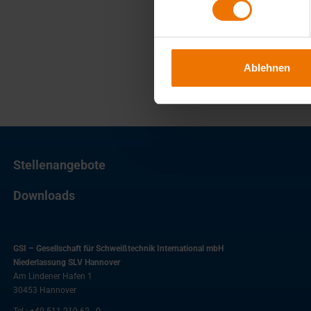
Ablehnen
Stellenangebote
Downloads
GSI – Gesellschaft für Schweißtechnik International mbH
Niederlassung SLV Hannover
Am Lindener Hafen 1
30453
Hannover