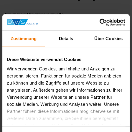
Download Programminhalte
Train the Trainer - Nachhaltig H2
Zustimmung
Details
Über Cookies
Diese Webseite verwendet Cookies
Wir verwenden Cookies, um Inhalte und Anzeigen zu
personalisieren, Funktionen für soziale Medien anbieten
zu können und die Zugriffe auf unsere Website zu
Das Projekt „Nachhaltigkeit in der bisherigen Berufspraxis
analysieren. Außerdem geben wir Informationen zu Ihrer
und neue Aufgabenfelder im Bereich Wasserstofftechnik
Verwendung unserer Website an unsere Partner für
als Anforderungen an den Ausbildungsberuf
soziale Medien, Werbung und Analysen weiter. Unsere
Anlagenmechaniker/in“ wird im Rahmen des Programms
Partner führen diese Informationen möglicherweise mit
„Nachhaltig im Beruf - zukunftsorientiert ausbilden“ vom
weiteren Daten zusammen, die Sie ihnen bereitgestellt
Bundesministerium für Bildung, Familie, Senioren, Frauen
haben oder die sie im Rahmen Ihrer Nutzung der Dienste
und Jugend und der Europäischen Union über den