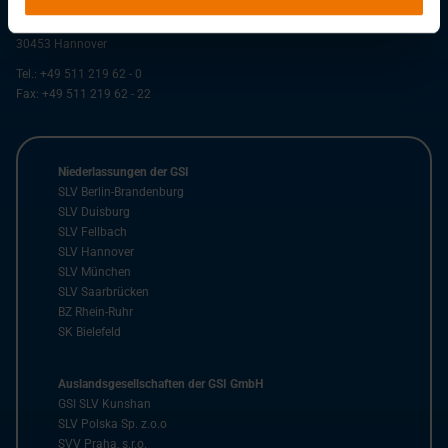
Niederlassung SLV Hannover
Am Lindener Hafen 1
30453
Hannover
Tel.:
+49 511 219 62 - 0
Fax:
+49 511 219 62 - 22
Niederlassungen der GSI
SLV Berlin-Brandenburg
SLV Duisburg
SLV Fellbach
SLV Hannover
SLV München
SLV Saarbrücken
BZ Rhein-Ruhr
SK Bielefeld
Auslandsgesellschaften der GSI GmbH
GSI SLV Kunshan
SLV Polska Sp. z.o.o
SVV Praha, s.r.o.