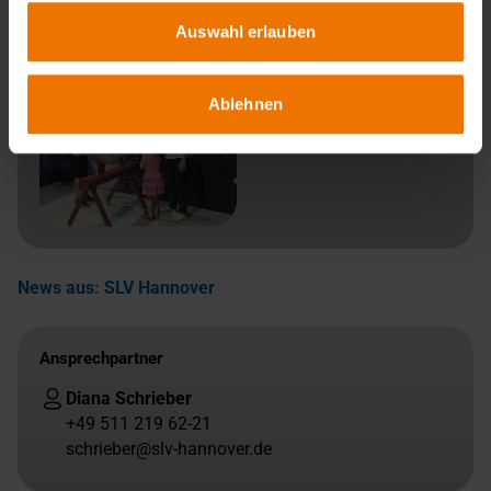
Auswahl erlauben
Ablehnen
News aus: SLV Hannover
Ansprechpartner
Diana Schrieber
+49 511 219 62-21
schrieber@slv-hannover.de