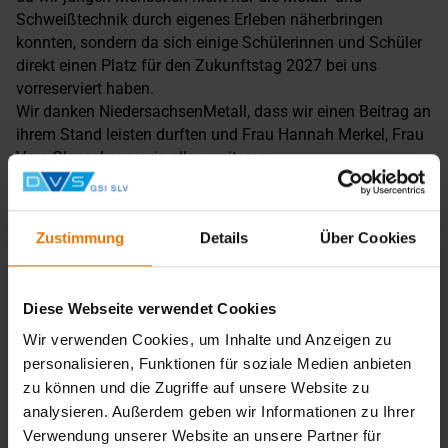
Schweißtechnik durch eigenes Erleben näherbringen
konnten, sondern da sich einige Schülerinnen und Schüler
direkt einen Platz für den Zukunftstag 2027 bei uns
vorreserviert haben.
Wir danken NiedersachsenMetall, dass wir einen Beitrag an
ihrem Stand leisten durften und Frau Hannah Merkel, Frau
Vera Glaeseker sowie allen weiteren
Organisationsmitgliedern für die sehr gute
Zusammenarbeit und umfangreiche Begleitung vor und
während der IdeenExpo.
Zustimmung
Details
Über Cookies
Auch bereit für den Zukunftstag?
Dann erlebe die Welt der Schweiß- und Prüftechnik bei uns
Diese Webseite verwendet Cookies
vor Ort. Probiere vieles selbst aus und teste dein Können.
Sichere dir jetzt deinen Platz!
Wir verwenden Cookies, um Inhalte und Anzeigen zu
personalisieren, Funktionen für soziale Medien anbieten
zum Zukunftstag
zu können und die Zugriffe auf unsere Website zu
analysieren. Außerdem geben wir Informationen zu Ihrer
Verwendung unserer Website an unsere Partner für