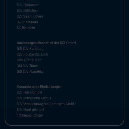
SLV Hannover
SLV München
SLV Saarbrücken
BZ Rhein-Ruhr
SK Bielefeld
Auslandsgesellschaften der GSI GmbH
GSI SLV Kunshan
SLV Polska Sp. z.o.o
SVV Praha, s.r.o.
GSI SLV Türkei
GSI SLV Namibia
Kooperierende Einrichtungen
SLV Halle GmbH
SLV Mannheim GmbH
SLV Mecklenburg-Vorpommern GmbH
SLV Nord gGmbH
TC Kleben GmbH