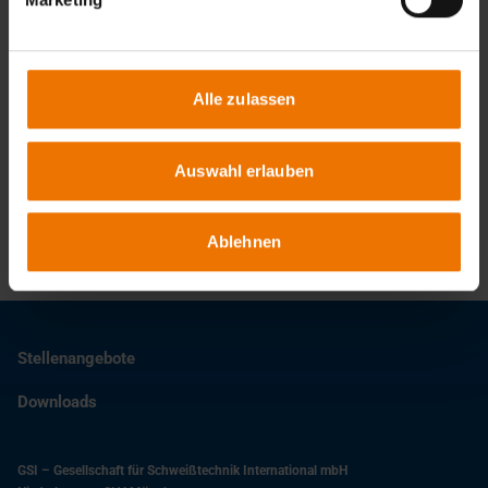
Termine & Anmeldung
Alle zulassen
Ansprechpartner
Auswahl erlauben
Georg Wackerbauer
+49 89 126802-40
wt@slv-muenchen.de
Ablehnen
Stellenangebote
Downloads
GSI – Gesellschaft für Schweißtechnik International mbH