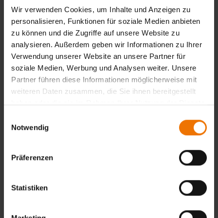
- CW 21 – May 18 to May 22, 2026
Wir verwenden Cookies, um Inhalte und Anzeigen zu
Second course week
personalisieren, Funktionen für soziale Medien anbieten
zu können und die Zugriffe auf unsere Website zu
This structure ensures that participants have time to
analysieren. Außerdem geben wir Informationen zu Ihrer
process the material from Week 1 before continuing with
Verwendung unserer Website an unsere Partner für
the more intensive second week.
soziale Medien, Werbung und Analysen weiter. Unsere
Partner führen diese Informationen möglicherweise mit
Zurück
weiteren Daten zusammen, die Sie ihnen bereitgestellt
haben oder die sie im Rahmen Ihrer Nutzung der Dienste
gesammelt haben.
Einwilligungsauswahl
Notwendig
Übersicht
Unterrichtsform:
Präferenzen
in Tagesform
Veranstaltungsort:
München
Statistiken
Termine:
Auf Anfrage
Marketing