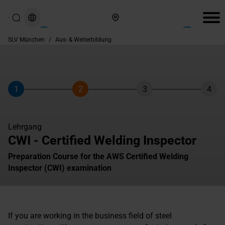
Hier finden Sie uns
SLV München
/
Aus- & Weiterbildung
1
2
3
4
Schritt
Schritt
Schritt
Schri
Lehrgang
CWI - Certified Welding Inspector
Preparation Course for the AWS Certified Welding
Inspector (CWI) examination
If you are working in the business field of steel