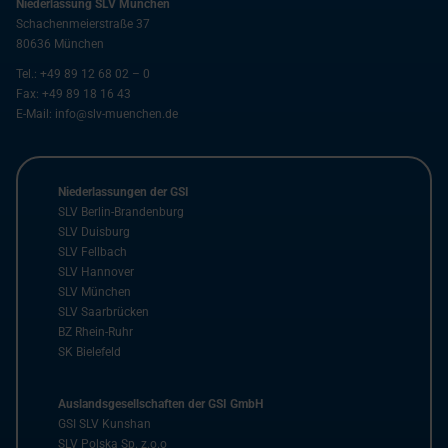
Niederlassung SLV München
Schachenmeierstraße 37
80636
München
Tel.:
+49 89 12 68 02 – 0
Fax:
+49 89 18 16 43
E-Mail:
info@slv-muenchen.de
Niederlassungen der GSI
SLV Berlin-Brandenburg
SLV Duisburg
SLV Fellbach
SLV Hannover
SLV München
SLV Saarbrücken
BZ Rhein-Ruhr
SK Bielefeld
Auslandsgesellschaften der GSI GmbH
GSI SLV Kunshan
SLV Polska Sp. z.o.o