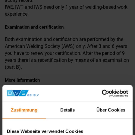
acuity record.
IWE, IWT and IWS need only 1 year of welding-based work
experience.
Examination and certification
Both examination and certification are performed by the
American Welding Society (AWS) only. After 3 and 6 years
you have to renew your certification. After the period of 9
years there is a recertification by means of an examination
(part B).
More information
The course takes place over two separate weeks, with a
break in between for self-study and review.
Zustimmung
Details
Über Cookies
- CW 19 – May 4 to May 8, 2026
First course week
- CW 20 – May 11 to May 15, 2026
Diese Webseite verwendet Cookies
One‑week break (no course)