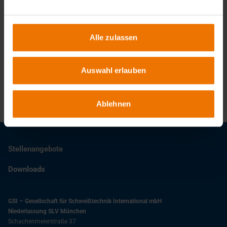
Alle zulassen
Ansprechpartner
Auswahl erlauben
+49 89 126802-0
info@slv-muenchen.de
Ablehnen
Stellenangebote
Downloads
GSI – Gesellschaft für Schweißtechnik International mbH
Niederlassung SLV München
Schachenmeierstraße 37