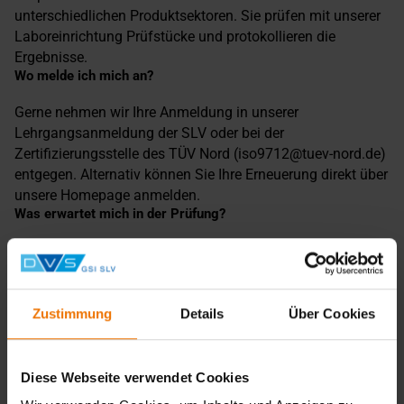
unterschiedlichen Produktsektoren. Sie prüfen mit unserer
Laboreinrichtung Prüfstücke und protokollieren die
Ergebnisse.
Wo melde ich mich an?
Gerne nehmen wir Ihre Anmeldung in unserer
Lehrgangsanmeldung der SLV oder bei der
Zertifizierungsstelle des TÜV Nord (iso9712@tuev-nord.de)
entgegen. Alternativ können Sie Ihre Erneuerung direkt über
unsere Homepage anmelden.
Was erwartet mich in der Prüfung?
Unabhängig von Ihrer Qualifizierungsstufe prüfen Sie ein
Prüfstück (Schweißnaht) und protokollieren Ihre
Ergebnisse.
Welche Voraussetzung muss ich erfüllen?
Zustimmung
Details
Über Cookies
Bitte reichen Sie einen Zertifizierungsantrag bei der
Zertifizierungsstelle des TÜV Nord ein.
Diese Webseite verwendet Cookies
Hierzu ist erforderlich: