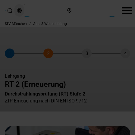
Hier finden Sie uns
SLV München
/
Aus- & Weiterbildung
1
2
3
4
Schritt
Schritt
Schritt
Schri
Lehrgang
RT 2 (Erneuerung)
Durchstrahlungsprüfung (RT) Stufe 2
ZfP-Erneuerung nach DIN EN ISO 9712