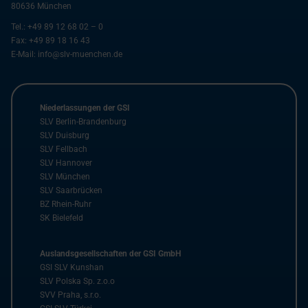
80636
München
Tel.:
+49 89 12 68 02 – 0
Fax:
+49 89 18 16 43
E-Mail:
info@slv-muenchen.de
Niederlassungen der GSI
SLV Berlin-Brandenburg
SLV Duisburg
SLV Fellbach
SLV Hannover
SLV München
SLV Saarbrücken
BZ Rhein-Ruhr
SK Bielefeld
Auslandsgesellschaften der GSI GmbH
GSI SLV Kunshan
SLV Polska Sp. z.o.o
SVV Praha, s.r.o.