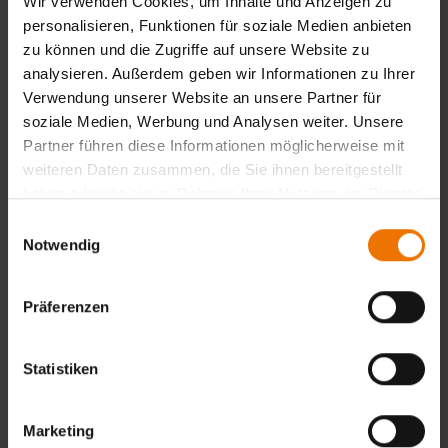
Wir verwenden Cookies, um Inhalte und Anzeigen zu
Bestätigung der ausreichenden Sehfähigkeit, wie bei der
personalisieren, Funktionen für soziale Medien anbieten
Erstzertifizierung.
zu können und die Zugriffe auf unsere Website zu
Belege der fortgesetzten, zufriedenstellenden
analysieren. Außerdem geben wir Informationen zu Ihrer
Arbeitstätigkeit. Mindestens ein Prüfprotokoll pro Jahr –
Verwendung unserer Website an unsere Partner für
alle Produktsektoren (w, c, f, wp, t) müssen abgedeckt sein.
soziale Medien, Werbung und Analysen weiter. Unsere
Partner führen diese Informationen möglicherweise mit
weiteren Daten zusammen, die Sie ihnen bereitgestellt
Zurück
haben oder die sie im Rahmen Ihrer Nutzung der Dienste
gesammelt haben.
Einwilligungsauswahl
Notwendig
Übersicht
Unterrichtsform:
Präferenzen
in Tagesform
Veranstaltungsort:
München
Statistiken
Termine:
Auf Anfrage
Marketing
Termine & Anmeldung