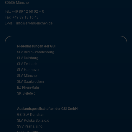
80636
München
Tel.:
+49 89 12 68 02 – 0
Fax:
+49 89 18 16 43
E-Mail:
info@slv-muenchen.de
Niederlassungen der GSI
SLV Berlin-Brandenburg
SLV Duisburg
SLV Fellbach
SLV Hannover
SLV München
SLV Saarbrücken
BZ Rhein-Ruhr
SK Bielefeld
Auslandsgesellschaften der GSI GmbH
GSI SLV Kunshan
SLV Polska Sp. z.o.o
SVV Praha, s.r.o.