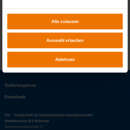
Alle zulassen
Ansprechpartner
Auswahl erlauben
+49 89 126802-0
info@slv-muenchen.de
Ablehnen
Stellenangebote
Downloads
GSI – Gesellschaft für Schweißtechnik International mbH
Niederlassung SLV München
Schachenmeierstraße 37