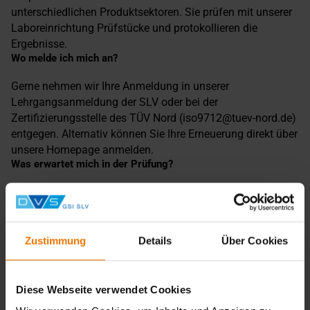
unterschiedlichen Produktsektoren. Sie prüfen mit unserer
Laboreinrichtung Prüfstücke und protokollieren die
Ergebnisse.
Wo melde ich mich an?
Gerne nehmen wir Ihre Anmeldung in unserer
Lehrgangsanmeldung der SLV oder bei der
Zertifizierungsstelle des TÜV Nord (iso9712@tuev-nord.de)
entgegen. Alternativ können Sie Ihre Erneuerung direkt über
unsere Homepage anmelden.
Was erwartet mich in der Prüfung?
Unabhängig von Ihrer Qualifizierungsstufe prüfen Sie ein
Prüfstück (Schweißnaht) und protokollieren Ihre
Ergebnisse.
Welche Voraussetzung muss ich erfüllen?
Zustimmung
Details
Über Cookies
Bitte reichen Sie einen Zertifizierungsantrag bei der
Zertifizierungsstelle des TÜV Nord ein.
Diese Webseite verwendet Cookies
Hierzu ist erforderlich: