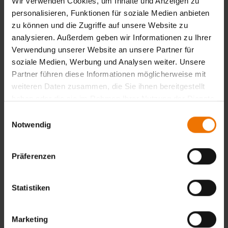
Wir verwenden Cookies, um Inhalte und Anzeigen zu
Bestätigung der ausreichenden Sehfähigkeit, wie bei der
personalisieren, Funktionen für soziale Medien anbieten
Erstzertifizierung.
zu können und die Zugriffe auf unsere Website zu
Belege der fortgesetzten, zufriedenstellenden
analysieren. Außerdem geben wir Informationen zu Ihrer
Arbeitstätigkeit. Mindestens ein Prüfprotokoll pro Jahr –
Verwendung unserer Website an unsere Partner für
alle Produktsektoren (w, c, f, wp, t) müssen abgedeckt sein.
soziale Medien, Werbung und Analysen weiter. Unsere
Partner führen diese Informationen möglicherweise mit
weiteren Daten zusammen, die Sie ihnen bereitgestellt
Zurück
haben oder die sie im Rahmen Ihrer Nutzung der Dienste
gesammelt haben.
Einwilligungsauswahl
Notwendig
Übersicht
Unterrichtsform:
Präferenzen
in Tagesform
Veranstaltungsort:
München
Statistiken
Termine:
Auf Anfrage
Marketing
Termine & Anmeldung