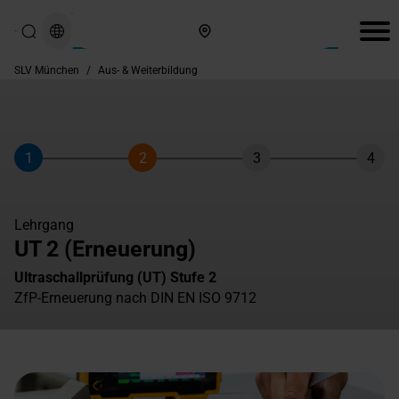
Hier finden Sie uns
SLV München
/
Aus- & Weiterbildung
1
2
3
4
Schritt
Schritt
Schritt
Schri
Lehrgang
UT 2 (Erneuerung)
Ultraschallprüfung (UT) Stufe 2
ZfP-Erneuerung nach DIN EN ISO 9712